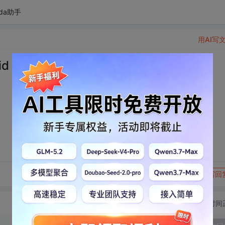
da助手
用AI写
d X86吗
转发到动态
举报
写回
切换为时间