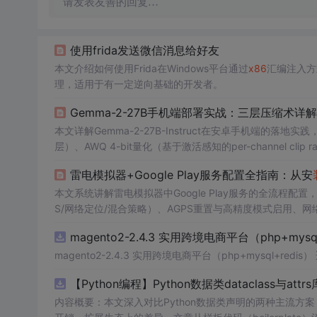
请发表友善的回复…
使用frida发送微信消息给好友
本文介绍如何使用Frida在Windows平台通过
x86
汇编注入方
理，适用于有一定逆向基础的开发者。
Gemma-2-27B手机端部署实战：三层压缩术详解
本文详解Gemma-2-27B-Instruct在安卓手机端的落地
层）、AWQ 4-bit量化（基于激活感知的per-channel clip rat
实测在骁龙8 Gen3平台实现1.8 token/s稳定推理，KV 
雷电模拟器+Google Play服务配置全指南：从安
无损转换、Adreno GPU定制编译及Flutter终端集成。
本文系统讲解雷电模拟器中Google Play服务的全流程配置
S/网络定位/混合策略）、AGPS重置与高精度模式启用、网络
s.location错误识别）以及
x86
_64架构下GMS 22.30+
magento2-2.4.3 实用跨境电商平台（php+mysql
magento2-2.4.3 实用跨境电商平台（php+m
【Python编程】Python数据类dataclass与attr
内容概要：本文深入对比Python数据类声明的两种主流方案，重点