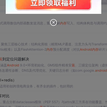
发表回
式调用微信内部函数发送消息，重点讲解
内存
写入、结构体构造与调用约
实践，聚焦三层核心技术：结构化剪枝（精简MLP通道、注意力头与Transform
io校准）以及FlashAttention-2
内存
预分配调度（对抗
Android
内存
碎片
cache峰值控制在3.8GB以内，全程离线运行。涵盖Termux环境搭建、GGU
装
到定位问题解决
，涵盖
Android
9.0+环境初始化、GMS组件精准安
装
、三级定位架构（虚拟
连通性诊断、DNS及代理优化、关键日志分析（如com.google.
android
版本的稳定性实践。
+redis）
ysql+redis） 适用初创跨境电商业务，有齐全的插件，包好用的
s库对比
分析dataclasses模块（PEP 557）与attrs第三方库在功能覆盖、