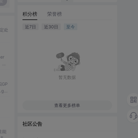
复
积分榜
荣誉榜
近7日
近30日
至今
定处
er
）。
F模型
暂无数据
GP
.gm
查看更多榜单
社区公告
性能