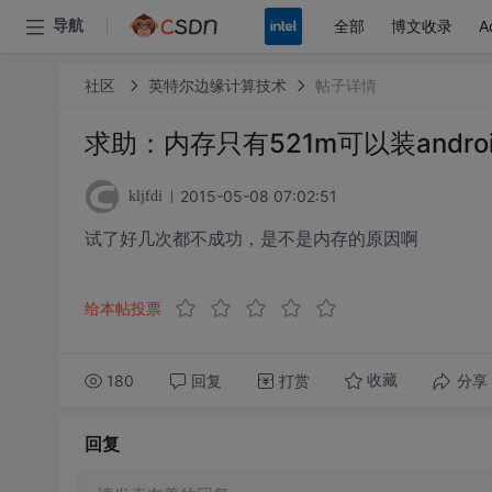
全部
博文收录
A
导航
社区
英特尔边缘计算技术
帖子详情
求助：内存只有521m可以装androi
2015-05-08 07:02:51
kljfdi
试了好几次都不成功，是不是内存的原因啊
给本帖投票
180
回复
打赏
分享
收藏
回复