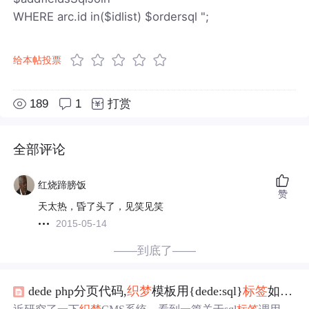
WHERE arc.id in($idlist) $ordersql ";
给本帖投票
189
1
打赏
全部评论
红烧蹄膀饭
赞
天太热，昏了头了，见笑见笑
2015-05-14
——到底了——
dede php分页代码,
织梦
模板用{dede:sql}
标签
如何实现分页的示例代码