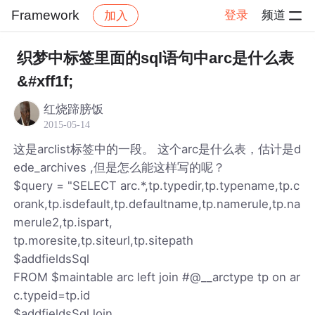
Framework
登录
频道
加入
帖子详情
社区
Framework
织梦中标签里面的sql语句中arc是什么表
&#xff1f;
红烧蹄膀饭
2015-05-14
这是arclist标签中的一段。 这个arc是什么表，估计是d
ede_archives ,但是怎么能这样写的呢？
$query = "SELECT arc.*,tp.typedir,tp.typename,tp.c
orank,tp.isdefault,tp.defaultname,tp.namerule,tp.na
merule2,tp.ispart,
tp.moresite,tp.siteurl,tp.sitepath
$addfieldsSql
FROM $maintable arc left join #@__arctype tp on ar
c.typeid=tp.id
$addfieldsSqlJoin