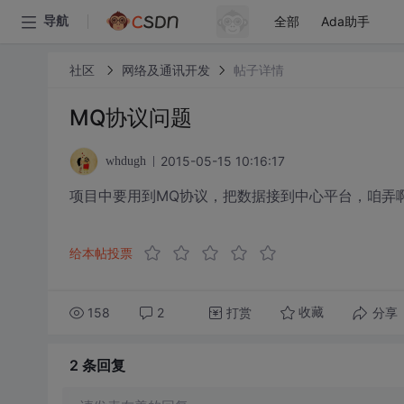
全部
Ada助手
导航
社区
网络及通讯开发
帖子详情
MQ协议问题
2015-05-15 10:16:17
whdugh
项目中要用到MQ协议，把数据接到中心平台，咱弄
给本帖投票
158
2
打赏
分享
收藏
2 条
回复