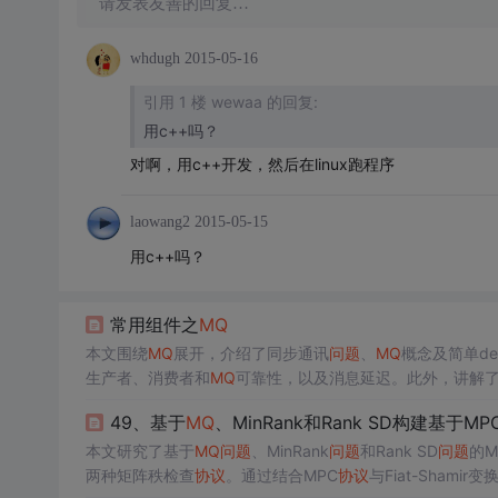
请发表友善的回复…
whdugh
2015-05-16
引用 1 楼 wewaa 的回复:
用c++吗？
对啊，用c++开发，然后在linux跑程序
laowang2
2015-05-15
用c++吗？
常用组件之
MQ
本文围绕
MQ
展开，介绍了同步通讯
问题
、
MQ
概念及简单de
生产者、消费者和
MQ
可靠性，以及消息延迟。此外，讲解了K
如锁的区别、线程池等。
49、基于
MQ
、MinRank和Rank SD构建基于MPC
本文研究了基于
MQ
问题
、MinRank
问题
和Rank SD
问题
的M
两种矩阵秩检查
协议
。通过结合MPC
协议
与Fiat-Sha