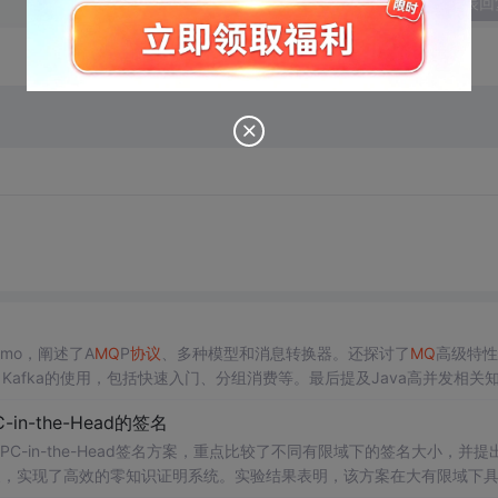
发表回
mo，阐述了A
MQ
P
协议
、多种模型和消息转换器。还探讨了
MQ
高级特性
afka的使用，包括快速入门、分组消费等。最后提及Java高并发相关
-in-the-Head的签名
PC-in-the-Head签名方案，重点比较了不同有限域下的签名大小，并提
mir变换，实现了高效的零知识证明系统。实验结果表明，该方案在大有限域下