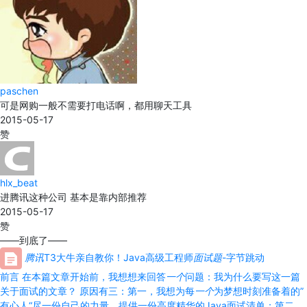
paschen
可是网购一般不需要打电话啊，都用聊天工具
2015-05-17
赞
hlx_beat
进腾讯这种公司 基本是靠内部推荐
2015-05-17
赞
——到底了——
腾讯
T3大牛亲自教你！Java高级工程师
面试题
-字节跳动
前言 在本篇文章开始前，我想想来回答
一个
问题：我为什么要写这一篇
关于面试的文章？ 原因有三：第一，我想为每
一个
为梦想时刻准备着的”
有心人“尽一份自己的力量，提供一份高度精华的Java面试清单；第二，