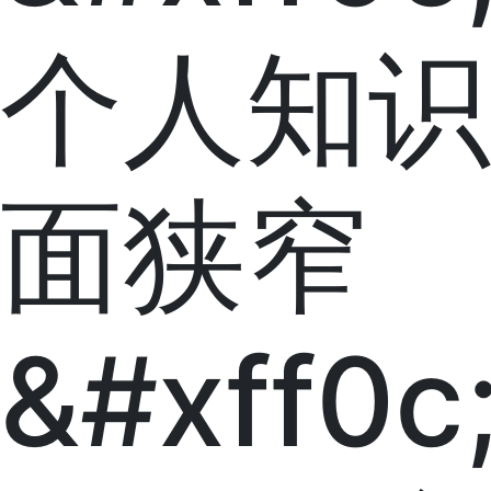
个人知识
面狭窄
&#xff0c