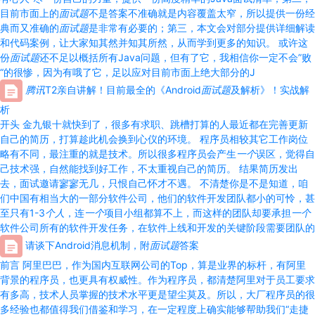
目前市面上的
面试题
不是答案不准确就是内容覆盖太窄，所以提供一份经
典而又准确的
面试题
是非常有必要的；第三，本文会对部分提供详细解读
和代码案例，让大家知其然并知其所然，从而学到更多的知识。 或许这
份
面试题
还不足以概括所有Java问题，但有了它，我相信你一定不会”败
“的很惨，因为有哦了它，足以应对目前市面上绝大部分的J
腾讯
T2亲自讲解！目前最全的《Android
面试题
及解析》！实战解
析
开头 金九银十就快到了，很多有求职、跳槽打算的人最近都在完善更新
自己的简历，打算趁此机会换到心仪的环境。 程序员相较其它工作岗位
略有不同，最注重的就是技术。所以很多程序员会产生
一个
误区，觉得自
己技术强，自然能找到好工作，不太重视自己的简历。 结果简历发出
去，面试邀请寥寥无几，只恨自己怀才不遇。 不清楚你是不是知道，咱
们中国有相当大的一部分软件公司，他们的软件开发团队都小的可怜，甚
至只有1-3
个人
，连
一个
项目小组都算不上，而这样的团队却要承担
一个
软件公司所有的软件开发任务，在软件上线和开发的关键阶段需要团队的
请谈下Android消息机制，附
面试题
答案
前言 阿里巴巴，作为国内互联网公司的Top，算是业界的标杆，有阿里
背景的程序员，也更具有权威性。作为程序员，都清楚阿里对于员工要求
有多高，技术人员掌握的技术水平更是望尘莫及。所以，大厂程序员的很
多经验也都值得我们借鉴和学习，在一定程度上确实能够帮助我们“走捷