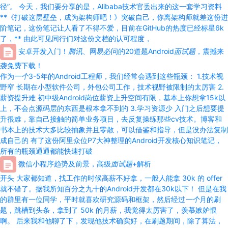
径”。 今天，我们要分享的是，Alibaba技术官丢出来的这一套学习资料
**《打破这层壁垒，成为架构师吧！》突破自己，你离架构师就差这份进
阶笔记，这份笔记让人看了不得不爱，目前在GitHub的热度已经标星6k
了，** 由此可见同行们对这份文档的认可程度，
安卓开发入门！
腾讯
、网易必问的20道题Android
面试题
，震撼来
袭免费下载！
作为
一个
3-5年的Android工程师，我们经常会遇到这些瓶颈： 1.技术视
野窄 长期在小型软件公司，外包公司工作，技术视野被限制的太厉害 2.
薪资提升难 初中级Android岗位薪资上升空间有限，基本上你想拿15k以
上，不会点源码层的东西是根本拿不到的 3.学习资源少 入门之后想要提
升很难，靠自己接触的简单业务项目，去反复操练那些cv技术。博客和
书本上的技术大多比较抽象并且零散，可以借鉴和指导，但是没办法复制
成自己的 有了这份阿里众位P7大神整理的Android开发核心知识笔记，
所有的瓶颈通通都能快速打破
微信小程序趋势及前景，高级
面试题
+解析
开头 大家都知道，找工作的时候高薪不好拿，一般人能拿 30k 的 offer
就不错了。据我所知百分之九十的Android开发都在30k以下！ 但是在我
的群里有一位同学，平时就喜欢研究源码和框架，然后经过
一个
月的刷
题，跳槽到头条，拿到了 50k 的月薪，我觉得太厉害了，羡慕嫉妒恨
啊。 后来我和他聊了下，发现他技术确实好，在刷题期间，除了算法，