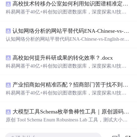
高校技术转移办公室如何利用知识图谱精准定位产业需求与技术适配点？.docx
科易网基于40亿+科创知识图谱数据库，深度探索AI技术
在技术转移、成果转化、技术经纪、知识产权、产业创
新、科技招商等垂直领域的多样化应用场景，研究科技创
认知网络分析的网站平替代码ENA-Chinese-vs-English-reproducible.zip
新领域的AI+数智化解决方案，推动科技创新与产业创新
智能化发展。
认知网络分析的网站平替代码ENA-Chinese-vs-English-repro
ducible.zip
高校如何提升科研成果的转化效率？.docx
科易网基于40亿+科创知识图谱数据库，深度探索AI技术
在技术转移、成果转化、技术经纪、知识产权、产业创
新、科技招商等垂直领域的多样化应用场景，研究科技创
产业招商如何精准匹配？招商部门苦于找不到符合产业链补链强链方向的目标企业怎么办？.docx
新领域的AI+数智化解决方案，推动科技创新与产业创新
智能化发展。
科易网基于40亿+科创知识图谱数据库，深度探索AI技术
在技术转移、成果转化、技术经纪、知识产权、产业创
新、科技招商等垂直领域的多样化应用场景，研究科技创
大模型工具Schema枚举鲁棒性工具｜原创源码+测试+离线报告
新领域的AI+数智化解决方案，推动科技创新与产业创新
智能化发展。
原创 Tool Schema Enum Robustness Lab 工具，测试大小
写、别名、未知枚举、空值与多语言取值对工具参数校验
和修复的影响。压缩包包含完整源码、3 项自动化测试、
8