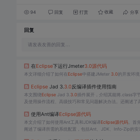
94
回复
打赏
分享
收藏
回复
请发表友善的回复…
在
Eclipse
下运行Jmeter
3.0
源代码
本文详细介绍了如何在
Eclipse
中搭建JMeter
3.0
的开发环境
Eclipse
Jad 3.
3.0
反编译插件使用指南
本文围绕
Eclipse
Jad 3.
3.0
插件展开，介绍其能将.class
及使用操作流程、高级技巧和常见问题解决办法。还阐述了
使用Ant编译
Eclipse
源代码
本文介绍了如何使用Ant工具和JDK编译
Eclipse
源代码
。首
阐述了编译所需的系统配置，包括Ant、JDK、Info-Zip
得到一个可用于运行的
Eclipse
SDK。最后提到了跨平台编