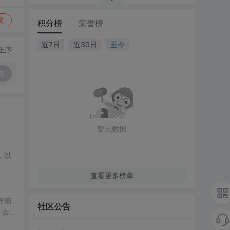
复
积分榜
荣誉榜
近7日
近30日
至今
正序
复
暂无数据
，以
查看更多榜单
详细
社区公告
，会