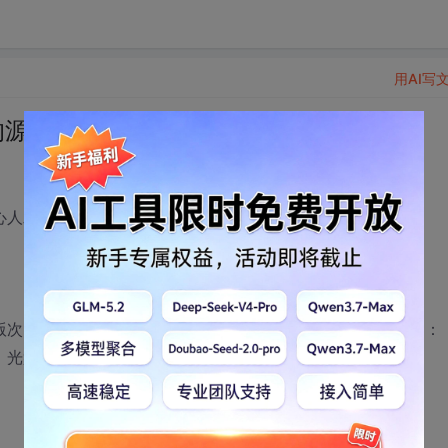
用AI写
解 的源代码盘，谢谢
我邮箱，3451378@qq.com
13 版次：1商品编码：10399981包装：平装开本：16开出版时间：
件：光盘