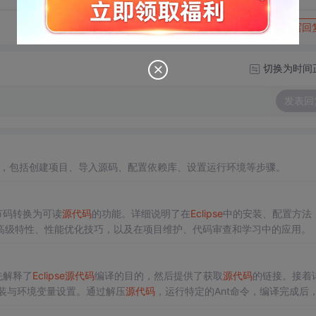
转发到动态
举报
写回
切换为时间
发表回
，包括创建项目、导入源码、配置依赖库、设置运行环境等步骤。
字节码转换为可读
源代码
的功能。详细说明了在
Eclipse
中的安装、配置方法
高级特性、性能优化技巧，以及在项目维护、代码审查和学习中的应用。
先解释了
Eclipse
源代码
编译的目的，然后提供了获取
源代码
的链接。接着
的安装与环境变量设置。通过解压
源代码
，运行特定的Ant命令，编译完成后
译的支持和已知限制。