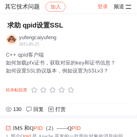
其它技术问题
登录
频道
加入
帖子详情
社区
其它技术问题
求助 qpid设置SSL
yufengcaiyufeng
2015-05-25
C++ qpid客户端
如何加载pfx证书，获取对应的key和证书信息？
如何设置SSL协议版本，例如设置为SSLv3？
给本帖投票
130
回复
打赏
JMS 和Q
PID
（2）——Q
PID
1. 简介Q
pid
是 Apache 开发的一款面向对象的消息中间