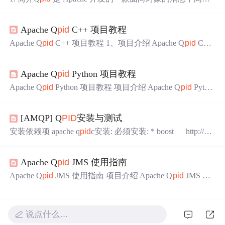
件，它是一个 AMQP 的实现，可以和其他符合 AMQP 协
议的系统进行通信。Q
pid
提供了 C++/Python/Java/C# 等主
Apache Q
pid
C++ 项目教程
流编程语言的客户端库，安装使用非常方便。相对于其他
的 AMQP 实现，Q
pid
社区十分活跃，有望成为标准 AMQ
Apache Q
pid
C++ 项目教程 1、项目介绍 Apache Q
pid
C++
P 中间件产品。除了符合 AMQP 基本要求之外，Q
pid
提
是一个实现了 AMQP（高级消息队列协议）的 C++ 消息代
供了很多额外的 HA...
理和客户端库。该项目旨在提供一个高效、可靠的消息传
Apache Q
pid
Python 项目教程
递系统，支持 AMQP 1.0 和 0-10 版本。Q
pid
C++ 可以在 L
inux 和 Windows 平台上运行，并提供了丰富的功能，如访
Apache Q
pid
Python 项目教程 项目介绍 Apache Q
pid
Pytho
问控制列表、灵活的日志记录、心跳检测、高可用性、消
n 是一个实现了 AMQP（高级消息队列协议）的 Python 客
息组、...
户端库。该项目提供了连接导向的 AMQP 消息传递 API，
[AMQP] Q
PID
安装与测试
支持多种操作系统和 AMQP 版本。Q
pid
Python 是 Apache
Q
pid
项目的一部分，旨在提供高效、可靠的消息传递解决
安装依赖项 apache q
pid
c安装: 必须安装: * boost http://w
方案。 项目快速启动 安装 Q
pid
Pytho...
ww.boost.org> (1.35)(*) * e2fsprogs http://e2f
sprogs.sourceforge.net/> (1.39) * pkgconfig http://pkgconfig
Apache Q
pid
JMS 使用指南
Apache Q
pid
JMS 使用指南 项目介绍 Apache Q
pid
JMS 是
一个遵循 JMS 2.0 规范的客户端库，它利用 AMQP 1.0 协
议来实现与各种AMQP 1.0服务器的交互。这使得开发者能
够利用JMS的接口灵活性，同时享受AMQP跨平台、跨语
说点什么…
言的标准化通信优势。Q
pid
JMS基于Q
pid
Proton构建，支