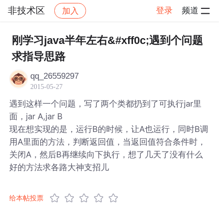
非技术区
登录
频道
加入
帖子详情
社区
非技术区
刚学习java半年左右&#xff0c;遇到个问题
求指导思路
qq_26559297
2015-05-27
遇到这样一个问题，写了两个类都扔到了可执行jar里
面，jar A,jar B
现在想实现的是，运行B的时候，让A也运行，同时B调
用A里面的方法，判断返回值，当返回值符合条件时，
关闭A，然后B再继续向下执行，想了几天了没有什么
好的方法求各路大神支招儿
给本帖投票