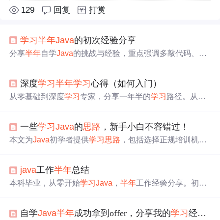
129
回复
打赏
学习
半年
Java
的初次经验分享
分享
半年
自学
Java
的挑战与经验，重点强调多敲代码、技
术社区交流、复习与博客写作的
学习
方法。
深度
学习
半年
学习
心得（如何入门）
从零基础到深度
学习
专家，分享一年半的
学习
路径。从数
据库预处理开始，逐步掌握
Java
、Python，深入机器
学习
、自然语言处理。强调实践、论文阅读及模型复现的重要
一些
学习
Java
的
思路
，新手小白不容错过！
性。
本文为
Java
初学者提供
学习
思路
，包括选择正规培训机
构、自学、掌握面向对象编程、理解
Java
特性、设计模式
实践、编程实践以及学以致用。强调扎实基础和持续
学习
java
工作
半年
总结
的重要性，帮助新手小白快速入门。
本科毕业，从零开始
学习
Java
，
半年
工作经验分享。初期
面对maven、log、nginx、redis等技术一脸懵，通过实际项
目逐渐掌握SSM、数据库操作和前端基础。在实践中理解
自学
Java
半年
成功拿到offer，分享我的
学习
经验，这些坑千万别踩！
复用和抽象，激发深入
学习
兴趣，通过阅读《
java
编程思