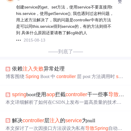
赞
创建service的get、set方法，使用service不要直接用t
his.service，使用getService(); 我也遇到过这种问题，
用上述方法解决了，我的问题是controller中有的方法
是可以同this.service得到service的，有的方法则得不
到 具体什么原因还要请教了解cglib的人
2015-08-13
——到底了——
依赖
注入
失败
异常处理
博客围绕
Spring
Boot 中
controller
层 post 方法调用时
serv
ice
层实例
注入
为 null 的问题展开。分析了可能原因，如组
件未被扫描、包路径问题、代码错误等。经排查发现，priv
spring
boot使用
aop
拦截
controller
干一些事
导致
servi
ate 方法加入
aop
后虽代理不生效，但改变调用过程，
导致
注入
失败
，改为 public 可正常调用。
本文详细解析了如何在CSDN上发布一篇高质量的技术博
客，包括标题、标签和内容的优化策略，旨在帮助作者提
高文章的可见性和吸引力。
解决
controller
层
注入
的
service
为null
本文探讨了一次因接口方法误设为私有
导致
Spring
自动装