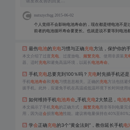
请发表友善的回复…
nutxzycftqg
2015-06-02
个人觉得不会影响电池寿命的，现在都是锂电池不是过
前者的电池循环寿命要更长。也就是说不要等到电池
最伤
电池
的
充电
习惯与正确
充电
方法，保护你的
本文介绍了过度
充电
、过度放电、
频繁
充电
、使用非原装
充
器、适时
充电
和避免高温环境，以延长
电池
寿命
。
手机
充电
总要充到100％吗？
充电
时先插手机还是
手机
电池
寿命
和
充电
习惯息息相关。正确的
充电
方法包括避
拔手机。此外，应避免手机在高温或低温环境下长时间使用
助于延长
电池
寿命
。
如何维持手机
电池
寿命
_手机
充电
2大禁忌，
电池
本文揭示了手机
充电
的正确方式：
频繁
充电
而非等到电量完
用，因为这
会
损害
电池
性能。建议将电量保持在40%至80
学
会
正确
充电
的3个“黄金法则“，教你延长手机
电