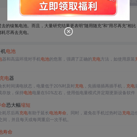
发表回
去的镍氢电池。而且，大量研究结果更表明“随用随充“和“用尽再充”相比
都耗尽再去充电。
手机
电池
电
器和高温环境对手机
电池
的危害，强调了正确的
充电
方法，如使用原装
充电
器
免长时间满电状态，电量低于20%时及时
充电
，先插墙插再插手机，
充电
或存放，保持
电池
电量在50%左右，使用低电量模式并定期更新设备软件
寿命
恐大幅
缩短
全耗尽后再
充电
有助于延长
电池
寿命
。同时，避免在手机过热时边
充电
边
%之间，并且每天或每周重启一次手机。
池
寿命