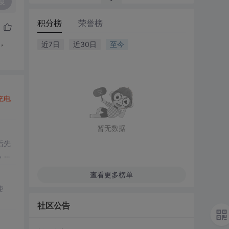
复
积分榜
荣誉榜
，
近7日
近30日
至今
充电
暂无数据
后先
，有
查看更多榜单
使
社区公告