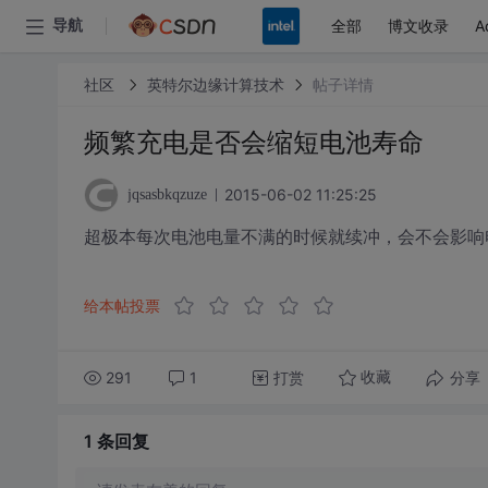
全部
博文收录
A
导航
社区
英特尔边缘计算技术
帖子详情
频繁充电是否会缩短电池寿命
2015-06-02 11:25:25
jqsasbkqzuze
超极本每次电池电量不满的时候就续冲，会不会影响
给本帖投票
291
1
打赏
分享
收藏
1 条
回复