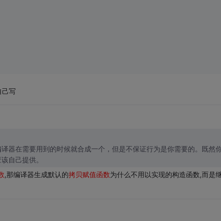
自己写
编译器在需要用到的时候就合成一个，但是不保证行为是你需要的。既然
应该自己提供。
数
,那编译器生成默认的
拷贝赋值函数
为什么不用以实现的构造函数,而是