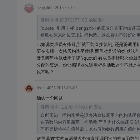
pengzhixi
2015-06-03
引用 4 楼 ID870177103 的回复:
[quote=引用 1 楼 pengzhixi 的回复:
函数在原来的位置上进行构造。这么费力不讨好的
比如说类成员有指针,那就不能直接复制, 还是得调用
要在实现一次拷贝构造函数呢 而且对普通的类,默认的
做又哪里拉低效率了呢[/quote] 有成员指针那么你
分配的资源。你让编译器先调用析构函数这个不就是
效率呢？
lixin_4055
2015-06-03
确认一个问题
引用 楼主 ID870177103 的回复:
众所周知，类构造后是没办法直接调用它的构造函数的，
造函数的内容重新写一个函数 而且为什么编译器实现的operator=是通过构造一个临时对象然后调用默认的位拷贝operator=，
这里说的“类构造后是没办法直接调用它的构造函数的”