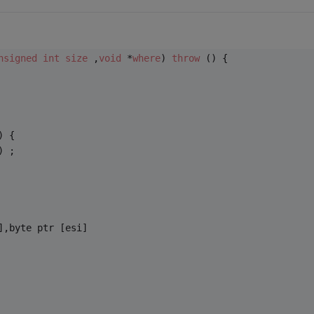
nsigned
int
size
 ,
void
 *
where
) 
throw
 () {
) {
) ;
],byte ptr [esi]