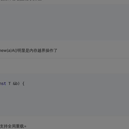
new(a)A()明显是内存越界操作了
nst
 T &b) {
支持全局重载=