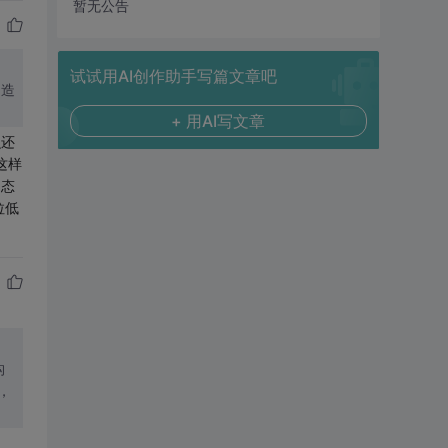
暂无公告
试试用AI创作助手写篇文章吧
构造
+ 用AI写文章
么还
这样
动态
拉低
构