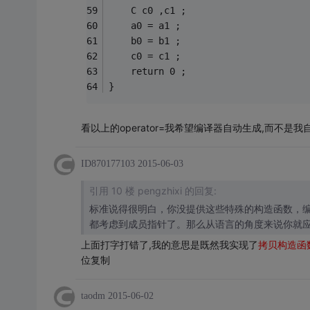
	C c0 ,c1 ;
	a0 = a1 ;
	b0 = b1 ;
	c0 = c1 ;
	return 0 ;
}
看以上的operator=我希望编译器自动生成,而不是我
ID870177103
2015-06-03
引用 10 楼 pengzhixi 的回复:
标准说得很明白，你没提供这些特殊的构造函数，
都考虑到成员指针了。那么从语言的角度来说你就
上面打字打错了,我的意思是既然我实现了
拷贝构造函
位复制
taodm
2015-06-02