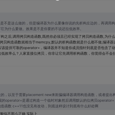
] 先不说编译器是不是这么做的，但是编译器为什么要像你说的先析构左边的，再调用
事它为什么要做。效果是不是你要的不说还拉低效率。
析构之后,调用拷贝构造函数,既然你必须且已经实现了拷贝构造函数,为什
拷贝构造函数就相当于memcpy,默认的析构函数就是什么都不做,编译器
就应该提供可靠的operator=，编译器并不知道你成员指针到底是否包含了
拉低效率么？人家直接位拷贝，你非让它先调用析构函数，你觉得会不会
以至于需要placement new来欺骗编译器调用构造函数，或者提出
而不是析构掉左值然后，以右值为参数调用左值的构造函数 c++11也没见有改动，到底这样设计到底有什么好处啊
貌似不那么正确 实际上