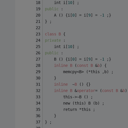
	int i[
10
] ;
public 
:
	A () {i[
0
] = i[
9
] = -
1
 ;}
} ;
class
B
 {
private 
:
	int i[
10
] ;
public 
:
	B () {i[
0
] = i[
9
] = -
1
 ;}
inline
B
 (
const
B
 &
b
) {
		memcpy<B> (*this ,b) ;
	}
inline
	~
B
 () {}
inline
B
 &
operator
= (
const
B
 &
b
)
		this->~B () ;
		new (this) B (b) ;
		return *this ;
	}
} ;