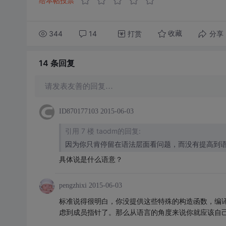
给本帖投票
344
14
打赏
分享
收藏
14 条
回复
请发表友善的回复…
ID870177103
2015-06-03
引用 7 楼 taodm的回复:
因为你只肯停留在语法层面看问题，而没有提高到
具体说是什么语意？
pengzhixi
2015-06-03
标准说得很明白，你没提供这些特殊的构造函数，编
虑到成员指针了。那么从语言的角度来说你就应该自