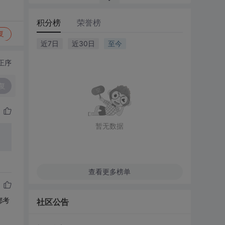
积分榜
荣誉榜
复
近7日
近30日
至今
正序
复
暂无数据
查看更多榜单
都考
社区公告