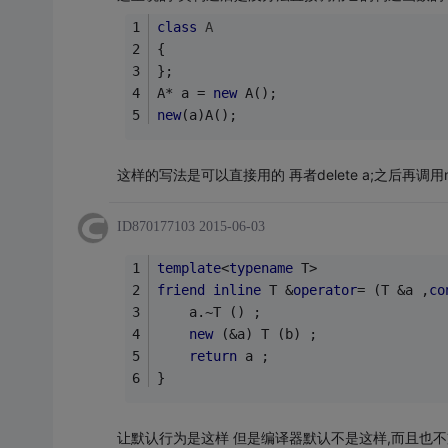
class
A
{
};
A* a = 
new
 A();
new
(a)A();
这样的写法是可以直接用的 再者delete a;之后再调用
ID870177103
2015-06-03
template
<
typename
 T>
friend
inline
 T &
operator
= (T &a ,
co
	a.~T () ;
new
 (&a) T (b) ;
return
 a ;
}
让默认行为是这样 但是编译器默认不是这样,而且也不