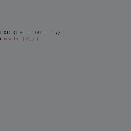
[
10
]) {i[
0
] = i[
9
] = -
1
 ;}
) 
new
int
[10]
) {