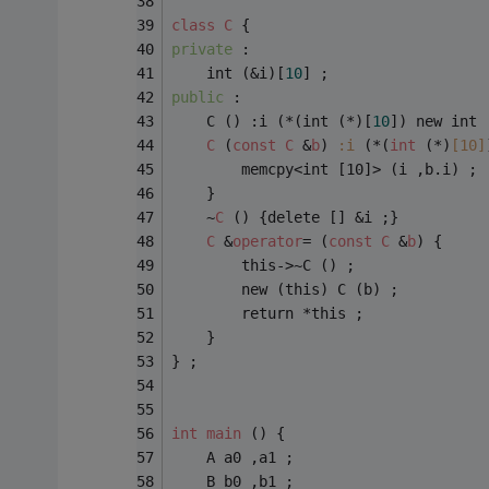
class
C
 {
private 
:
	int (&i)[
10
] ;
public 
:
	C () :i (*(int (*)[
10
]) new int 
C
 (
const
C
 &
b
) 
:i
 (*(
int
 (*)
[10]
		memcpy<int [10]> (i ,b.i) ;
	}
	~
C
 () {delete [] &i ;}
C
 &
operator
= (
const
C
 &
b
) {
		this->~C () ;
		new (this) C (b) ;
		return *this ;
	}
} ;
int
main
 () {
	A a0 ,a1 ;
	B b0 ,b1 ;