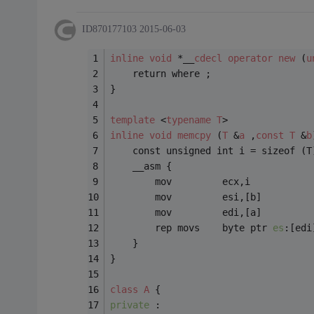
ID870177103
2015-06-03
inline
void
 *__
cdecl
operator
new
 (
u
	return where ;
}
template
 <
typename
T
>
inline
void
memcpy
 (
T
 &
a
 ,
const
T
 &
b
	const unsigned int i = sizeof (T
	__asm {
		mov         ecx,i  
		mov         esi,[b]  
		mov         edi,[a]  
		rep movs    byte ptr 
es
:[edi
	}
}
class
A
 {
private 
: