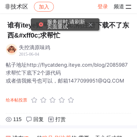
非技术区
登录
频道
加入
帖子详情
社区
非技术区
服务超时,请刷新
谁有iteye账号&#xff0c;刚注册下载不了东
页面重试
西&#xff0c;求帮忙
失控滴原味鸡
2015-06-04
帖子地址http://flycatdeng.iteye.com/blog/2085987
求帮忙下底下2个源代码
或者借我账号也可以，邮箱1477099951@QQ.COM
给本帖投票
115
回复
打赏