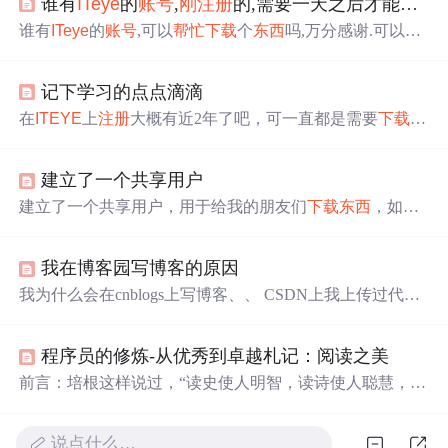
谁有
ITeye
的
账号
,
刚
注册
的,需要一天之后才能
下载
谁有
ITeye
的
账号
,可以
帮忙
下载
个
东西
吗,万分感谢.可以发
我的邮箱 1522551860@qq.com 谢啦谢啦
记下学习的点点滴滴
在
ITEYE
上
注册
大概有近2年了吧，可一直都是需要
下载
什
么资料的时候才登陆自己的
账号
、、、所以甚感自己太自
私了一点，人不能只取不报！所以在以后的工作和学习
建立了一个共享用户
中，我会将自己觉得对大家有用的
东西
发表出来，让有些
同志少走一些弯路，同时供大家参考、批评，以促进共同
建立了一个共享用户，用于给我的朋友们
下载
东西
，如果
发展！...
方便的话。 有时候我可能会共享一些好东东，朋友们不需
要
注册
，直接用共享用户名登录就能
下载
东西
了，哈哈！
我在博客园写博客的原因
方便他人就是方便自己！ 用户名：share888 密
码：share888...
我为什么会在cnblogs上写博客、、 CSDN上我上传过代码
被很多网友
下载
过、CSDN我申请过博客、也写过几篇博
客、 开源中国我上传过代码、代码也被网友
下载
过、OSC
程序员的修炼-从优秀到卓越札记：阅读之美
hina我申请过博客、也写过几篇博客、 最代码 我上传过代
码、代码也被网友
下载
过、 博客大巴 我
注册
过
账号
、
ITey
前言：培根这样说过，“读史使人明智，读诗使人聪慧，数
e
我
注册
过
账号
、 程序园 我
注册
过
账号
、http://www.kwst
学使人精密，哲理使人深刻，伦理学使人有修养，逻辑修
u.co...
辞使人善辩”。对于程序员来说，单纯的编码并不能使我们
说点什么…
卓越，读一读那些优秀的书籍则会让我们更有成就。