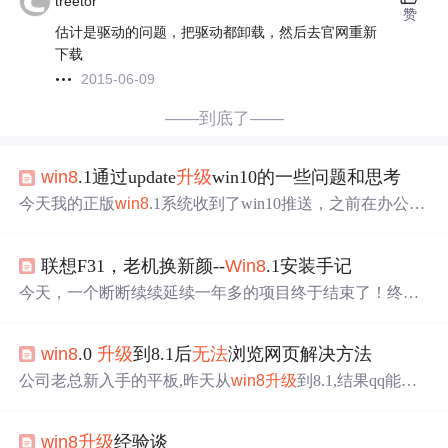
treetor
赞
估计是驱动的问题，把驱动都卸载，然后去官网重新
下载
2015-06-09
——到底了——
win8
.1通过update
升级
win10的一些问题和思考
今天我的正版
win8
.1系统收到了win10推送，之前在办公电
脑上用了1个月的开发版，对win10印象很不错，所以毫不
犹豫
升级
了，但是
升级
过程却很不平坦。 我的电脑是娱乐
联想F31，老机换新颜--
Win8
.1安装手记
开发一体的，所以有双系统，ｗｉｎ８．１＋ｕｂｕｎｔ
ｕ，而且ｗｉｎ８．１上装了很多开发使用的
东西
，比
今天，一个断断续续延续一年多的项目终于结束了！终于
如 ｖｓ２０１３、ｓｑｌｓｅｒｖｅｒ２００８、ｍｙ
结束了！ 由于项目涉及的数据资料太多，阶段数据动辄
ｓｑｌ、ｖｍｗａｒｅ等等开发软件，还有很多娱乐游
几十或上百GB，涉及工具较多，且项目时间紧迫，即使系
戏，比如ｄｉａｂｌｏ、ｄｏｔａ２等
win8
.0
升级
到8.1后
无法
浏览网页解决方法
统出了问题（开机慢，wifi
无法
连接）我都不敢重装系统
其实，我想重装系统很久了很久了！！ 我的工作笔记本
公司老总新入手的平板,昨天从
win8
升级
到8.1,结果qq能上,
是2007年买的联想的第一批 Lenovo F31， 低配，集显。我
能用360打开中软件管理
下载
东西
,就是不能浏览网页,百度
可能RP爆发，这个笔记本，基本没出过问题（吸入式光驱
一下,结果问题为
升级
后的bug 目前微软已经为了我提供了
换
win8
升级
经验谈
一种比有效的解决办法，具体步骤如下。
升级
Win8
.1
无法