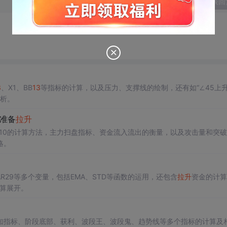
发表回
3
、X1、BB
13
等指标的计算，以及压力、支撑线的绘制，还有如“∠45上升
分析。
时准备
拉升
R10的计算方法，主力扫盘指标、资金流入流出的衡量，以及攻击量和突破
略。
R29等多个变量，包括EMA、STD等函数的运用，还包含
拉升
资金的计算
计算展开。
知指标、阶段底部、获利、波段王、波段鬼、趋势线等多个指标的计算及