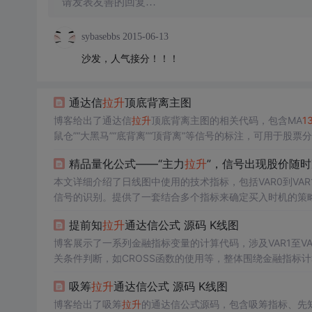
请发表友善的回复…
sybasebbs
2015-06-13
沙发，人气接分！！！
通达信
拉升
顶底背离主图
博客给出了通达信
拉升
顶底背离主图的相关代码，包含MA
1
鼠仓”“大黑马”“底背离”“顶背离”等信号的标注，可用于股票
精品量化公式——“主力
拉升
”，信号出现股价随
本文详细介绍了日线图中使用的技术指标，包括VAR0到VA
信号的识别。提供了一套结合多个指标来确定买入时机的策
提前知
拉升
通达信公式 源码 K线图
博客展示了一系列金融指标变量的计算代码，涉及VAR1至VA
关条件判断，如CROSS函数的使用等，整体围绕金融指标
吸筹
拉升
通达信公式 源码 K线图
博客给出了吸筹
拉升
的通达信公式源码，包含吸筹指标、先