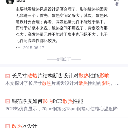
laxila
赞
主要就看散热风道设计是否合理了。影响散热的因素
无非是三个：首先、散热空间足够大；其次、散热风
道设计要合理；再者、高发热量元件不能过于集中。
而对于超极本来说，散热空间不用说了，肯定没有那
么大；高发热量元件不能过于集中也问题不大，电子
元件耐高温性都比较强。
2015-06-17
——到底了——
长尺寸
散热
片结构断齿设计对
散热
性能
影响
本文探讨了长尺寸
散热
片断齿设计对
散热
性能的
影响
。研
究表明，在自然对流情况下，采用梯度断齿设计（入口高
频断齿、出口低频）可降低热源温度10-15%，最高降幅达
铜箔厚度如何
影响
PCB
散热
性能
21.24℃。但在强迫风冷条件下，断齿会减少有效
散热
面
积，导致
散热
性能下降。作者指出，当翅片高度超过60mm
PCB热仿真显示，70μm铜箔比18μm铜箔可使核心温度降低
时，温度降幅边际收益显著降低；同时需考虑生产工艺和
12-15℃，显著提升
散热
性能。厚铜箔通过增加热传导截面
结构可靠性问题。研究为
散热
优化设计提供了新思路，强
积和降低界面热阻，能更高效扩
散热
量，尤其适用于高功
调应根据
散热
方式（自冷/风冷）采取差异化设计策略。
散热
器设计
率器件和大面积铜皮场景。70μm铜箔与
散热
过孔及外部
散