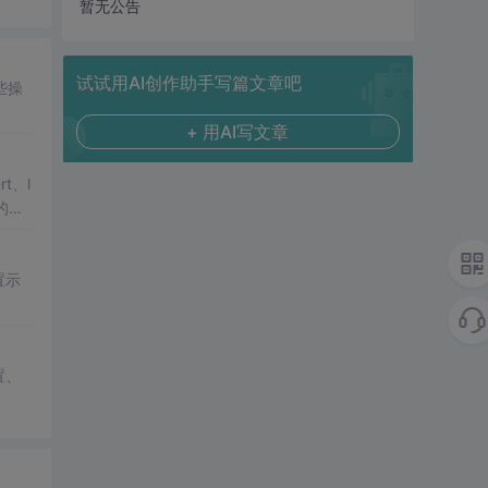
暂无公告
试试用AI创作助手写篇文章吧
些操
+ 用AI写文章
rt、l
的字
置示
置、