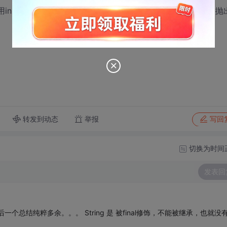
用instanceof做个类型检查，以判断是否可以转换。否则容易抛
转发到动态
举报
写回
切换为时间
发表回
最后一个总结纯粹多余。。。 String 是 被final修饰，不能被继承，也就没