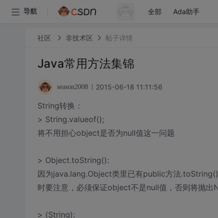
全部
Ada助手
导航
社区
非技术区
帖子详情
Java常用方法集锦
2015-06-18 11:11:56
season2008
String转换：
> String.valueof();
将不用担心object是否为null值这一问题
> Object.toString():
因为java.lang.Object类里已有public方法.t
时要注意，必须保证object不是null值，否则将抛出NullP
> (String):