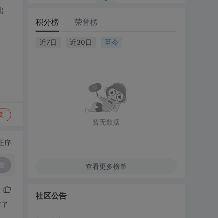
出
积分榜
荣誉榜
近7日
近30日
至今
复
暂无数据
正序
复
查看更多榜单
社区公告
有了