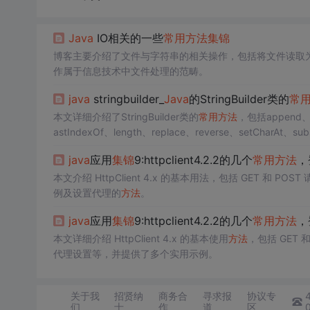
Java
IO相关的一些
常用
方法
集锦
博客主要介绍了文件与字符串的相关操作，包括将文件读取
作属于信息技术中文件处理的范畴。
java
stringbuilder_
Java
的StringBuilder类的
常
本文详细介绍了StringBuilder类的
常用
方法
，包括append、ca
astIndexOf、length、replace、reverse、setCharAt、su
符串操作具有重要实践意义。
java
应用
集锦
9:httpclient4.2.2的几个
常用
方法
，
本文介绍 HttpClient 4.x 的基本用法，包括 GET 和 
例及设置代理的
方法
。
java
应用
集锦
9:httpclient4.2.2的几个
常用
方法
，
本文详细介绍 HttpClient 4.x 的基本使用
方法
，包括 GET 
代理设置等，并提供了多个实用示例。
关于我
招贤纳
商务合
寻求报
协议专
们
士
作
道
区