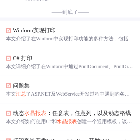
——到底了——
Winform实现打印
本文介绍了在Winform中实现打印功能的多种方法，包括使
用PrintDocument、PrintDialog等控件，以及通过
水晶报表
实
现复杂报表打印的过程。
水晶报表
适用于需要
分类
汇总
、
C# 打印
规范页面格式的应用场景。
本文详细介绍了在Winform中通过PrintDocument、PrintDialo
g、PrintPreviewDialog和PageSetupDialog四个控件实现打印
功能的方法。此外，文章还推荐了
水晶报表
作为复杂打印
问题集
需求的解决方案，提供
分类
汇总
、页面布局、预览等功
能。实例展示了如何在单个窗口中集成这些控件以简化打
本文
汇总
了ASP.NET及WebService开发过程中遇到的各种
印流程。最后，强调了在特定场景下使用
水晶报表
能够提
问题及其解决方案，包括但不限于数据访问层异常、
水晶
高效率和灵活性。
报表
导出失败、权限配置错误等。还探讨了无限级
分类
分
动态
水晶报表
：任意表，任意列，以及动态格线
页的实现思路。
本文介绍如何使用C#和
水晶报表
创建一个通用模板，该模
板能够适应不同数据源，实现动态选择列并自动适应变
化，解决报表制作过程中的繁琐问题。通过步骤指引和代