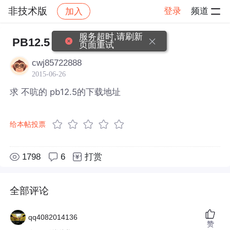
非技术版
登录
频道
加入
帖子详情
社区
非技术版
服务超时,请刷新
PB12.5
页面重试
cwj85722888
2015-06-26
求 不吭的 pb12.5的下载地址
给本帖投票
1798
6
打赏
全部评论
qq4082014136
赞