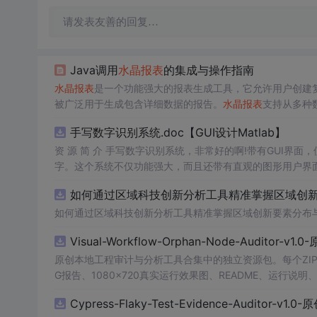
请发表友善的回复…
Java调用
水晶报表
的集成与操作指南
水晶报表
是一个功能强大的报表生成工具，它允许用户创建
被广泛用于生成包含详细数据的报告。
水晶报表
支持从多种
DF、Excel、HTML等。此工具提供了一个直观的设计
手写数字识别系统.doc【GUI设计Matlab】
探讨
水晶报表
的设计工具、集成到Java项目中的方法、以
资 源 简 介 手写数字识别系统，非常好的啊!带有GUI界面
字。这个系统不仅功能强大，而且还带有直观的图形用户界面
的识别结果。这个系统可以在各种场景中使用，无论是学校
如何通过区域科技创新分析工具精准掌握区域创新要
便和实用的工具，你一定会喜欢它的！
如何通过区域科技创新分析工具精准掌握区域创新要素分布
Visual-Workflow-Orphan-Node-Auditor-v1
原创本地工程审计与分析工具合集中的独立资源包。每个ZIP
G报告、1080×720真实运行效果图、README、运行说明、功
m test验证算法，执行npm run report生成报
Cypress-Flaky-Test-Evidence-Auditor-v1
源码、Logo、官方截图、论文、生产日志或其他受限素材