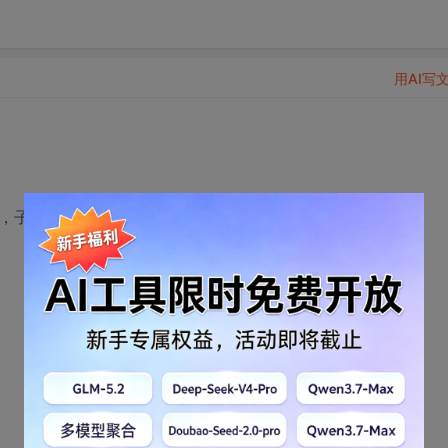
用AI写
，子报表3，
。