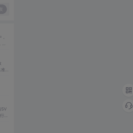
复
中，
，如P
将深入
数
出准确
常方
SV
行np
项目