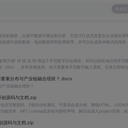
发表回
复杂的报表，以便于数据可视化和分析。它在IT行业尤其是在企业级应用
数据源中提取数据，包括数据库和应用程序，并可以生成多种格式的报表
界面，开发者可以通过拖放元素来设计报表的布局。在接下来的章节中，我们
及如何设计模板和连接数据源。
，使用方便! 详 情 说 明 用这个手写数字识别系统，你可以轻松地识别手写
（GUI），非常容易使用。你只需要将手写数字输入系统，它将立即给
、工作还是日常生活，都能为你提供快速和准确的识别服务。它是一个非
素分布与产业链融合现状？.docx
与产业链融合现状？
.0-原创源码与文档.zip
包含完整源码、3项自动化测试、可复现合成示例、离线HTML、JSON与
能清单、MIT License及原创与授权声明。解压后进入project目录，执
告，也可通过本地静态服务器打开网页。运行时零第三方依赖，不包含热点产品或开源
.0-原创源码与文档.zip
。适合前端开发、AI应用工程、测试审计和课程实践。