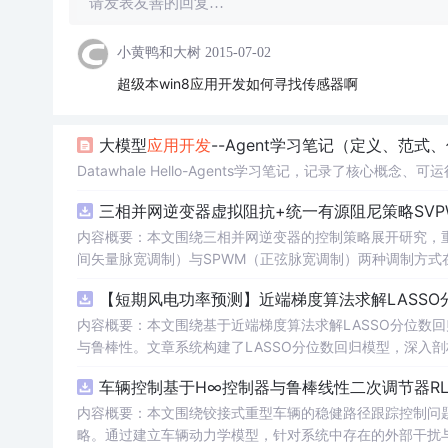
请发表友善的回复…
小黄鸭和大树
2015-07-02
超级本win8应用开发如何寻找传感器啊
大模型
应用开发
--Agent学习笔记（定义、范式、低代码平台、框架、
Datawhale Hello-Agents学习笔记，记录了核心概念、
三相并网逆变器虚拟阻抗+统一有源阻尼策略SVP
内容概要：本文围绕三相并网逆变器的控制策略展开研究，重
间矢量脉宽调制）与SPWM（正弦脉宽调制）两种调制方式在
合统一有源阻尼技术有效抑制LC或LCL滤波器引起的谐振
【短期风电功率预测】近端梯度算法求解LASSO分
制策略的设计、调制算法的实现、动态响应分析及谐波抑制效
术，构建了完整的高性能并网逆变器控制系统仿真体系。; 适合人群：适用于从事电力电子、新能源发电、智能电网及相关领域的研究生、
内容概要：本文围绕基于近端梯度算法求解LASSO分位数
科研人员和工程技术人员，特别是具备三相并网逆变器控制理论基础并熟悉M
与鲁棒性。文章系统构建了LASSO分位数回归模型，深入
①用于高校与科研机构开展并网逆变器稳定性与控制策略的
据与异常值干扰等问题。通过Matlab平台完成了完整的
车辆控制基于H∞控制器与鲁棒线性二次调节器RL
工作；③为企业研发高性能、高可靠性的并网逆变器产品提供先进的控制方案与技术原型支
能，结果表明其相较于传统方法具有更强的稳定性和准确性
k模型文件进行实际操作与仿真验证，重点关注虚拟阻抗参
方向与技术应用案例，突出该方法在新能源预测与智能优化中的广泛适用性与实践价值。; 
内容概要：本文围绕铰接式重型车辆的稳健路径跟踪控制问题
并可进一步拓展学习文中提及的正负序控制、中点电位平衡
计学习）与Matlab编程能力，从事新能源发电预测、电
略。通过建立车辆动力学模型，针对系统中存在的外部干扰与