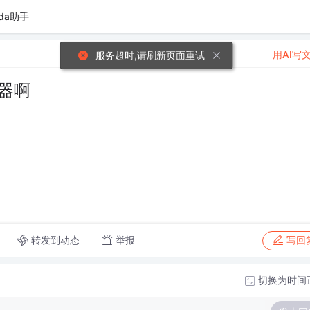
da助手
用AI写
服务超时,请刷新页面重试
器啊
转发到动态
举报
写回
切换为时间