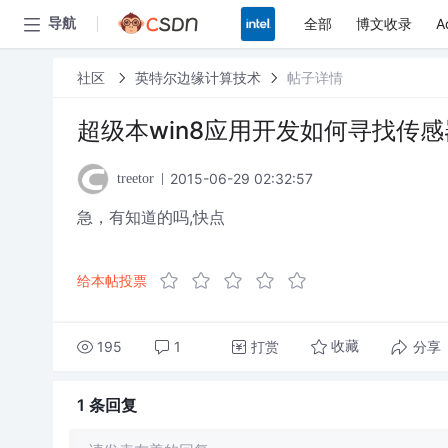
全部
博文收录
A
导航
社区
英特尔边缘计算技术
帖子详情
超级本win8应用开发如何寻找传感
2015-06-29 02:32:57
treetor
急，有知道的吗,快点
给本帖投票
195
1
打赏
分享
收藏
1 条
回复