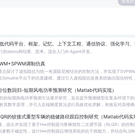
发表回
记忆、上下文工程、通信协议、强化学习、Skills、Harness、Loop Engineering、评
可运行的demo和结果、思考。适合入门AI Agent开发。
WM+SPWM调制仿真
点探讨了虚拟阻抗与统一有源阻尼相结合的控制方法，并实现了SVPW
Simulink平台下的仿真建模。通过引入虚拟阻抗改善系统输出阻抗特性
问题，从而提升逆变器在弱电网条件下的并网稳定性与电能质量。研究涵盖
位数回归-短期风电功率预测研究（Matlab代码实现）
果评估，同时拓展涉及正负序分离、中点电位平衡、DPWMA调制等关
回归的短期风电功率预测方法展开研究，旨在提升预测模型在复杂环境下的
ATLAB/Simulink仿真环境的专业人士；; 使用场景及目标：
剖析其数学原理，并引入近端梯度算法进行高效优化求解，有效应对高维稀
深入研究；②支撑学位论文撰写、学术期刊投稿或科研项目申报中的仿
算法实现与仿真实验，利用实际风电数据验证了该方法在不同分位点下的预测
QR的铰接式重型车辆的稳健路径跟踪控制研究（Matlab代码实
持；; 阅读建议：建议读者结合提供的Simulin
。此外，文档还整合了电力系统、机器学习、路径规划等多个领域的相关
数设计与有源阻尼的协同作用机制，深入理解不同调制策略对系统性能的
适合人群：具备扎实的数学基础（如凸优化、统
，提出并实现了基于H∞控制器与鲁棒线性二次调节器（RLQR）的控制
等先进控制技术，全面提升对复杂电网环境下并网系统稳定运行机制的认
力系统调度、智能优化算法或机器学习等领域的科研人员、工程技术人员及研
参数不确定性，设计H∞控制器以增强系统的抗干扰能力，并结合RLQR