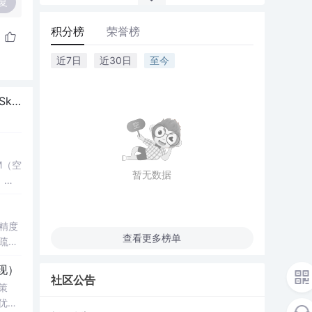
复
积分榜
荣誉榜
近7日
近30日
至今
估）
M（空
暂无数据
，结
了控
键技
精度
查看更多榜单
疏数
真验证
性
现）
科研
社区公告
影响，
策
知水
究
优化