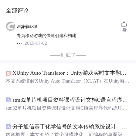
全部评论
wlgjvjsaxnf
赞
专为移动游戏的快速创建和构建
2015-07-02
——到底了——
XUnity Auto Translator：Unity游戏实时文本翻译与汉化实战指南
本文系统讲解XUnity Auto Translator（XUAT）在Unity游戏
中的实时文本翻译与汉化实践。涵盖BepInEx框架部署、X
UAT插件安装、多引擎（谷歌/百度/DeepL）API配置、核
stm32单片机项目资料课程设计文档C语言程序代码原理图电路PCB实例无线智能报警器的设计
心配置文件（config.xml）调优、正则过滤规则、中文字体
渲染与乱码解决方案、翻译缓存机制及汉化补丁制作流
stm32单片机项目资料课程设计文档C语言程序代码原理图
程，并提供常见崩溃、无翻译、延迟高、方框乱码等5类问
电路PCB实例无线智能报警器的设计
题的排查方法，聚焦于信息技术领域的游戏本地化工具链
构建与调试。
分子通信基于化学信号的文本传输系统设计：桌面式实验平台实现与非线性特性分析
内容概要：本文介绍了首个可模块化、可编程的桌面级分