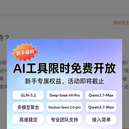
用AI写
待？
很顺利。最后和人事面试完后秘书告诉我周四（18号）上午和部
的还可以），走的时候部门老总说要我等俩周左右的时间。由于现
果，但是到现在了（7月29号）还是没有结果。打电话过去问秘
们那周面试的人都是待定的状态）。我现在这种情况怎么办啊？还