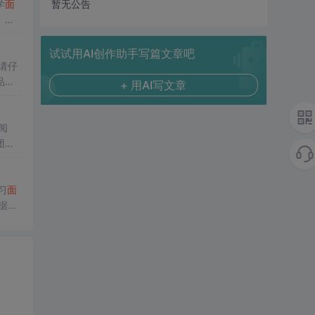
学
面
暂无公告
、个
测试
试试用AI创作助手写篇文章吧
请仔
品、
+ 用AI写文章
阅
团
有结
本节大纲全面复习
面