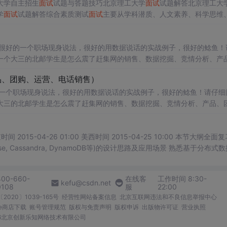
大学自主招生
面试
试题与答题技巧北京理工大学
面试
试题解答北京理工大
学
面试
试题解答综合素质测试
面试
主要从学科潜质、人文素养、科学思维
大学
面试
试题解答北京理工大学
面试
试题解答二、北京理工大学综合素质
好的一个职场现身说法，很好的用数据说话的实战例子，很好的鲶鱼！
一个大三的北邮学生是怎么震了赶集网的销售、数据挖掘、竞情分析、产
论，共勉： 2. 以结果为导向 任何工作活动，都要
品、团购、运营、电话销售）
的一个职场现身说法，很好的用数据说话的实战例子，很好的鲶鱼！请仔细
大三的北邮学生是怎么震了赶集网的销售、数据挖掘、竞情分析、产品、
的褒奖邮件中几句结论，共勉： 2.以结果为导向 任何工作活动，都要
第1章系统设计工具箱之(Distributed)Database System北京时间 2015-04-26 01:00 美西时间 2015-04-25 10:00 
400-660-
在线客
工作时间 8:30-
kefu@csdn.net
0108
服
22:00
2020〕1039-165号
经营性网站备案信息
北京互联网违法和不良信息举报中心
me商店下载
账号管理规范
版权与免责声明
版权申诉
出版物许可证
营业执照
026北京创新乐知网络技术有限公司