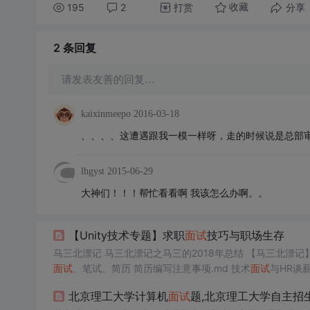
195
2
打赏
分享
收藏
2 条
回复
请发表友善的回复…
kaixinmeepo
2016-03-18
、、、、这遭遇跟我一模一样呀，走的时候说是总部审
lhgyst
2015-06-29
大神们！！！帮忙看看啊 我该怎么办啊。。
【Unity技术专题】求职
面试
技巧与职场生存
面试
、笔试、简历 简历编写注意事项.md 技术
面试
时，我是这样甄别大忽悠的——如果
面试
北京理工大学计算机
面试
题,北京理工大学自主招
| 如何拿到自己满意的offer？ 一份来自一月寒冬