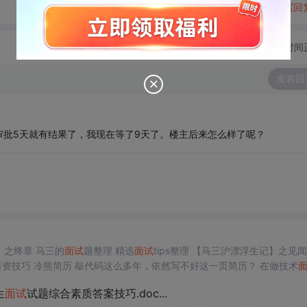
转发到动态
举报
写回
切换为时间
发表回
批5天就有结果了，我现在等了9天了。楼主后来怎么样了呢？
马三北漂记 马三北漂记之马三的2018年总结 【马三北漂记】之终章 马三的
面试
题整理 精选
面试
tips整理 【马三沪漂浮生记】之见
与HR谈薪资技巧 冷熊简历 敲代码这么多年，依然写不好这一页简历？ 在做技术
时你有这样的表现，估计悬 再论
面试
前准备简历上的项目描述和
面试
时介绍项目的要点 经验分享
生
面试
试题综合素质答案技巧.doc...
互联网一线的面经（附
面试
题）