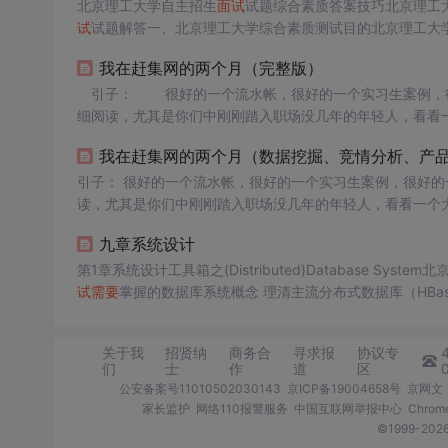
北京理工大学自主招生
面试
试题综合素质答案技巧北京理工
试
试题解答一、北京理工大学综合素质测试目的北京理工大
性特长和心理素质等多个维度来考察报考的学生。北京理工
我在赶集网的两个月（完整版）
内容北京理工大学
面试
试题解答
面试
其实就是...
引子： 很好的一个流水帐，很好的一个实习生案例，很
细阅读，尤其是你们中刚刚踏入职场没几年的年轻人，看看
团购、运营和电话销售。 引用赶集网YJ先生对这位大三实习生的褒奖邮件中几句结
我在赶集网的两个月（数据挖掘、竞情分析、产
有结果，要清...
引子： 很好的一个流水帐，很好的一个实习生案例，很好
读，尤其是你们中刚刚踏入职场没几年的年轻人，看看一个
购、运营和电话销售。 引用赶集网YJ先生对这位大三实习生
九章系统设计
果，要清晰的知道目标和目
试
需要
掌握的数据库系统概念 理清主流分布式数据库（HBase, Cassandra, DynamoDB等)的设计思路及应用场景 熟悉基于分布式数据库
的大数据处理 教你如何看懂MapReduce，BigTabl
关于我
招贤纳
商务合
寻求报
协议专
们
士
作
道
区
公安备案号11010502030143
京ICP备19004658号
京网文〔
家长监护
网络110报警服务
中国互联网举报中心
Chro
©1999-2