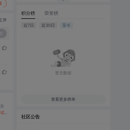
复
积分榜
荣誉榜
正序
近7日
近30日
至今
复
暂无数据
查看更多榜单
闻壹
面试
官
社区公告