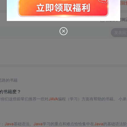
转发到动态
举报
写回
切换为时间
发表回
思路的书籍
的书籍麽？
请你们这些前辈们推荐一些对
JAVA
编程（学习）方面有帮助的书籍。 小弟，初
个步骤进行： 第一：
Java
基础语法。
Java
学习的重点和难点恰恰集中在
Java
的基础语法阶