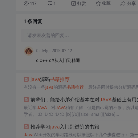
117
1
打赏
分享
收藏
1 条
回复
请发表友善的回复…
fanlvlgh
2015-07-12
c c++ c#从入门到精通
java
源码
书籍推荐
有没有一些
java
的源码
书籍推荐
，最好是同时提供分析源码
前辈们，能给小弟介绍基本在对
JAVA
基础上有用
最近学
JAVA
，对
JAVA
稍有了解，但是自己觉的不够，所以
学者。 :D :D :D :D :D [b][/b][size=small][/size]...
推荐学习
java
入门到进阶的书籍
Java
Web开发的学习路线可以按照以下几