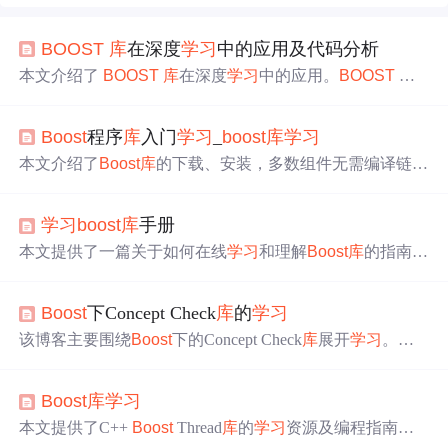
BOOST
库
在深度
学习
中的应用及代码分析
本文介绍了
BOOST
库
在深度
学习
中的应用。
BOOST
库
是综合性 C++ 工具
库
，在数据处理、模型构建、训练优化
和部署集成等方面提供便利。如简化文件操作、辅助数据
Boost
程序
库
入门
学习
_
boost
库
学习
预处理、支持神经网络层实现等。不过，它也存在
学习
曲
线陡、性能优化复杂和与框架协同难等问题。
本文介绍了
Boost
库
的下载、安装，多数组件无需编译链
接，少量需编译成
库
并指定链接选项。还介绍了Windows
环境安装方法，对
Boost
开发环境进行验证，包括不使用和
学习
boost
库
手册
使用编译
库
的情况。此外，
学习
了progress_timer计时器，
还提及了独立组件progress_display。
本文提供了一篇关于如何在线
学习
和理解
Boost
库
的指南，
涵盖了从基础知识到高级应用的全面内容。
Boost
下Concept Check
库
的
学习
该博客主要围绕
Boost
下的Concept Check
库
展开
学习
。虽
未给出具体内容，但可知聚焦于这一特定
库
，在信息技术
领域的
库
学习
方面有一定价值。
Boost
库
学习
本文提供了C++
Boost
Thread
库
的
学习
资源及编程指南，