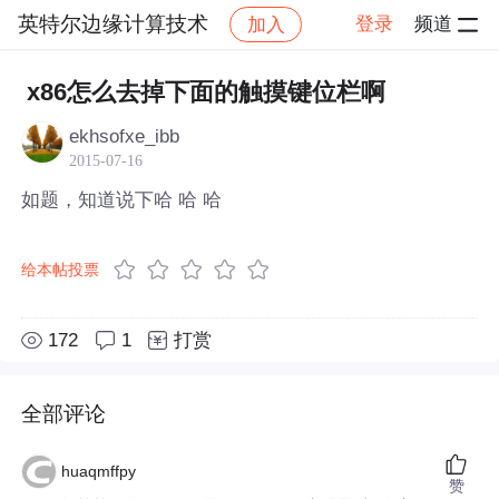
英特尔边缘计算技术
登录
频道
加入
帖子详情
社区
英特尔边缘计算技术
x86怎么去掉下面的触摸键位栏啊
ekhsofxe_ibb
2015-07-16
如题，知道说下哈 哈 哈
给本帖投票
172
1
打赏
全部评论
huaqmffpy
赞