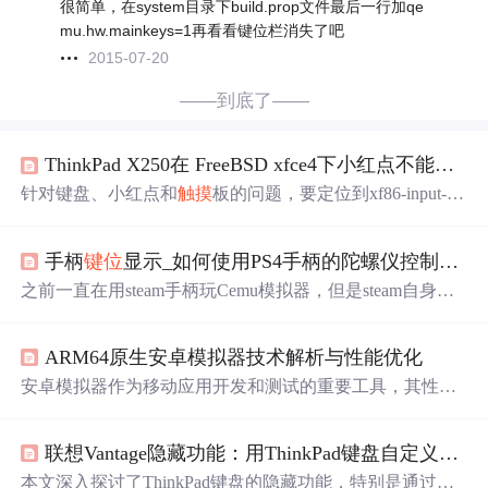
很简单，在system目录下build.prop文件最后一行加qe
mu.hw.mainkeys=1再看看键位栏消失了吧
2015-07-20
——到底了——
ThinkPad X250在 FreeBSD xfce4下小红点不能用、
针对键盘、小红点和
触摸
板的问题，要定位到xf86-input-lib
input软件包，装上这个软件包，问题一般就解决了。一般
也就不用再去手工修改XFCE4里面键盘、鼠标、
触摸
板的
手柄
键位
显示_如何使用PS4手柄的陀螺仪控制在Cemu中玩塞尔达传说：荒野之息以及使用amiibo的详细流程。...
设置了。
之前一直在用steam手柄玩Cemu模拟器，但是steam自身只
能采用模拟的方式使用陀螺仪，而且
键位
设计的太靠中
间，经常容易误操作，于是我找了个PS4的手柄。至于具
ARM64原生安卓模拟器技术解析与性能优化
体连接方法，我搜索了很久，发现要么是直接机翻要么泛
泛而谈，没有详细的说明。这里我就把具体方法和可能遇
安卓模拟器作为移动应用开发和测试的重要工具，其性能
到的问题梳理一下。 首先，硬件准备你需要手柄和连接
优化一直是技术焦点。传统基于
x86
架构的模拟器在ARM
线，其次你需要一个软件，这里推荐DS4windows的最新修
设备上运行时存在显著的性能损耗，主要源于指令集转译
改版...
联想Vantage隐藏功能：用ThinkPad键盘自定义键一键打开CSDN/微信/钉钉
带来的开销。随着ARM架构在移动设备和PC领域的普及，
原生ARM64安卓模拟器成为技术突破方向。通过虚拟化层
本文深入探讨了ThinkPad键盘的隐藏功能，特别是通过联