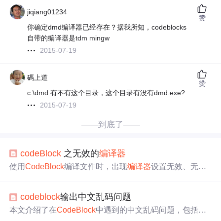
jiqiang01234
赞
你确定dmd编译器已经存在？据我所知，codeblocks
自带的编译器是tdm mingw
2015-07-19
碼上道
赞
c:\dmd 有不有这个目录，这个目录有没有dmd.exe?
2015-07-19
——到底了——
code
Block
之无效的
编译器
使用
Code
Block
编译文件时，出现
编译器
设置无效、无法
找到或运行
编译器
的错误。经查询，原因是未正确配置
编
译器
。可在官网重新下载带有
编译器
的安装包，以Window
code
block
输出中文乱码问题
s版本为例，无特殊需求安装默认配置即可。还提供了相关
参考链接。
本文介绍了在
Code
Block
中遇到的中文乱码问题，包括文
件打开和终端输出乱码的解决方案。问题源于GBK与UTF-