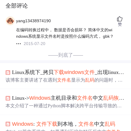
全部评论
yang13438974190
赞
在编码转换过程中， 数据是否会损坏？ 简体中文的wi
ndows系统显示文件名时是按照什么编码方式， gbk？
2015-07-20
——到底了——
Linux系统下_拷贝
下载
windows
文件
_出现linux
文件
该博客主要讲述了在遇到
文件
名
显示为
乱码
的问题时，如
何通过使用convmv工具进行编码转换，从utf8转为iso88591
再转回utf8的过程，成功将
乱码
文件
名
恢复
成可读的汉字。
Linux->
Windows
主机目录和
文件
名
中文
乱码
恢复
- 
内容涉及编码测试、转换步骤以及最终结果展示。
本文介绍了一种通过Python脚本解决跨平台传输导致的目
录和
文件
名
中文
乱码
问题的方法。作者分享了如何利用合
适的编码转换来
恢复
乱码
，并提供了具体的实践案例。
Windows
:
文件
下载
到本地，
文件
名
中文
乱码