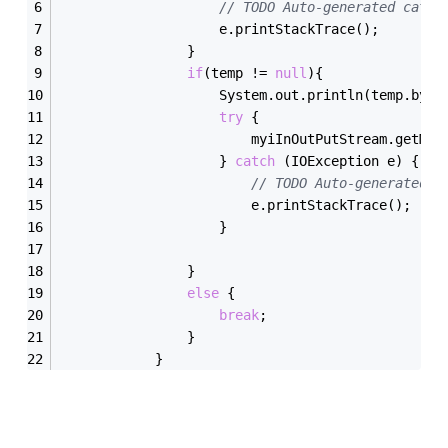
// TODO Auto-generated catch
					e.printStackTrace();
				}
if
(temp != 
null
){
					System.out.println(temp.byt
try
 {
						myiInOutPutStream.ge
					} 
catch
 (IOException e) {
// TODO Auto-generated c
						e.printStackTrace();
					}
				}
else
 {
break
;
				}
			}