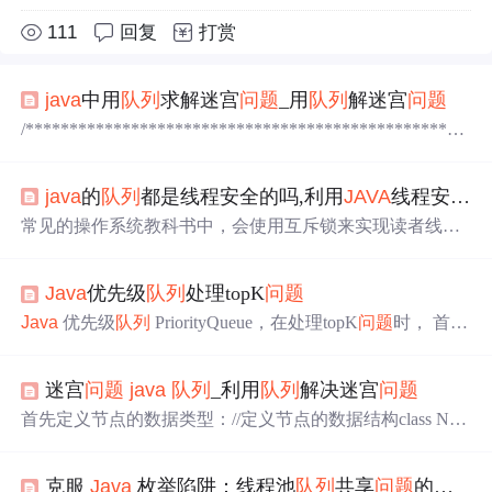
111
回复
打赏
java
中用
队列
求解迷宫
问题
_用
队列
解迷宫
问题
/**************************************************
*********************************
队列
是一种先进先出
的机制，用
队列
来解迷宫
问题
的思想如下：将起点标记为
java
的
队列
都是线程安全的吗,利用
JAVA
线程安全
队
已走过并入
队列
;while (
队列
非空){出队一个点p;if (p这个点
是终点){break;}否则沿下，右，上，左四个方向探索相邻
常见的操作系统教科书中，会使用互斥锁来实现读者线程
的点if (和p相邻的点有路可走...
和写者线程的同步
问题
，但是在JDK5推出线程安全
队列
之
后，将该
问题
变得异常简单。
java
.util.concurrent.Concurrent
Java
优先级
队列
处理topK
问题
LinkedQueue 是线程安全的非阻塞
队列
，其实很容易想
到，非阻塞
队列
当线程需要等待的时候，则不会阻塞等
Java
优先级
队列
PriorityQueue，在处理topK
问题
时， 首先
待，而是直接根据情况返回。
java
.util.concurrent.LinkedBlo
创建一个逆序的PriorityQueue，定义排序规则 //创建优先级
ckingQu...
队列
处理top N Queue> pqtag = new PriorityQueue>(size,new
迷宫
问题
java
队列
_利用
队列
解决迷宫
问题
Comparator>(){ //对某个属性的map按value进行排序 @Ove
rride public int comp
首先定义节点的数据类型：//定义节点的数据结构class Nod
e{int x;int y;Node next;public Node(int x,int y) {// TODO Auto-
generated constructor stubthis.x=x;this.y=y;this.next=null;}}建
克服
Java
枚举陷阱：线程池
队列
共享
问题
的解决之道
立一个记录轨迹的类，完成节点的插入与删除工作：packa