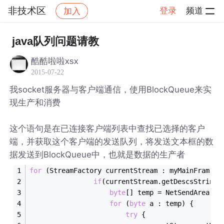
非技术区
登录
频道
加入
帖子详情
社区
非技术区
java队列问题请教
酷酷啦啦xsx
2015-07-22
我socket服务器与客户端通信，使用BlockQueue来实
现生产和消费
这个语句是在已连接客户端列表中查找已选择的客户
端，并获取这个客户端的发送队列，将发送文本框的数
据发送到BlockQueue中，也就是数据的生产者
for
 (StreamFactory currentStream : myMainFram.my
if
(currentStream.getDescsString(
byte
[] temp = NetSendArea.ge
for
 (
byte
 a : temp) {
try
 {		