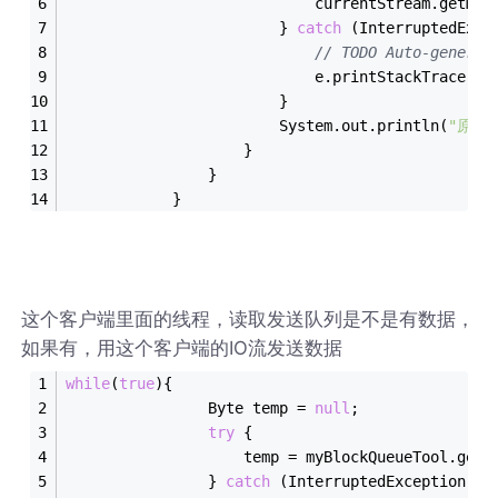
							currentStream.ge
						} 
catch
 (InterruptedExce
// TODO Auto-generat
							e.printStackTrace();
						}
						System.out.println(
"原数
					}
				}
			}
这个客户端里面的线程，读取发送队列是不是有数据，
如果有，用这个客户端的IO流发送数据
while
(
true
){
				Byte temp = 
null
;
try
 {
					temp = myBlockQueueTool.get
				} 
catch
 (InterruptedException e)