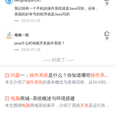
denghaoyu0147
赞
我记得有一个手机的操作系统就是Java写的，还有，
美国的好奇号的程序就是Java写的
2015-07-25
飏飏一蝶
赞
java什么时候能开发操作系统？
2015-07-24
——到底了——
问题
一：
操作系统
是什么？你知道哪些
操作系统
？
本文介绍了
操作系统
的基本概念与发展历程，从DOS到Wi
ndows，再到Linux，展示了如何查看系统版本。同时，详
细列举了
Java
开发
工具的选择，并列出了国内外知名软件
电脑
商城--系统概述与环境搭建
公司的名单。
本文围绕
电脑
商城系统展开，介绍了系统
开发
及运行所需
环境，包括
操作系统
、
Java
开发
包等。进行项目分析，确
定数据及功能
开发
顺序。还阐述了创建数据库、Spring Initi