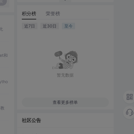
复
积分榜
荣誉榜
近7日
近30日
至今
此
et和
暂无数据
tho
查看更多榜单
师教
社区公告