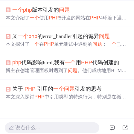
包括修改
PHP
目录下的
php
.ini文件来确保正确设置时区。
一个
php
版本引发的
问题
本文介绍了
一个
使用
PHP
5开发的网站在
PHP
4环境下遇到
的
问题
及解决过程。通过逐步排查，发现date_Default_Time
Zone_set函数不兼容，最终确定为
PHP
版本差异导致的
问
又
一个
php
的error_handler引起的诡异
问题
题
。
本文探讨了
一个
在
PHP
单元测试中遇到的
问题
：
一个
已加
载的类被报告为未找到。通过调整错误处理机制，作者发
现实际
问题
是由于
一个
常量未定义而导致的。文章详细解
php
代码影响html,我有
一个
用
PHP
代码创建的HTML
释了
PHP
如何处理require_once语句及类加载过程中的编译
和执行阶段。
博主在创建管理面板时遇到了
问题
。他们成功地用HTML
创建了
一个
名为'searchForm'的表单，该表单在提交后能正
常工作。然而，另
一个
使用
PHP
从SQL数据库获取数据并
关于
PHP
引用的
一个
问题
引发的思考
动态生成（loadForm）的表单在提交时出现
问题
，无法通
过POST方法获取值。尽管
PHP
部分可以正确显示表格数
本文深入探讨
PHP
中引用类型的特殊行为，特别是在循环
据，但当尝试提交特定行时，变量显示为0，且无法更改表
中的表现。通过两个示例，详细分析了引用变量如何影响
的CSS样式。代码中包含了对
PHP
和JavaScript的处理，但
数组元素，以及在循环结束后引用变量的保留如何可能导
问题
依然存在。
致意外的结果。文章强调了在使用引用时的注意事项，以
及如何避免潜在的
问题
。
说点什么…