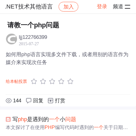
.NET技术其他语言
登录
频道
加入
帖子详情
社区
.NET技术其他语言
请教一个php问题
ljj122766399
2015-07-27
如何用php语言实现多文件下载，或者用别的语言作为
媒介来实现次任务
给本帖投票
144
回复
打赏
写
php
是遇到的
一个
小
问题
本文探讨了在使用
PHP
编写代码时遇到的
一个
关于日期时
间函数的警告
问题
，详细介绍了
问题
的原因及解决方法，