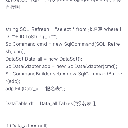
直接啊
string SQL_Refresh = "select * from 报名表 where I
D='"+ ID.ToString()+"'";
SqlCommand cmd = new SqlCommand(SQL_Refre
sh, cnn);
DataSet Data_all = new DataSet();
SqlDataAdapter adp = new SqlDataAdapter(cmd);
SqlCommandBuilder scb = new SqlCommandBuilde
r(adp);
adp.Fill(Data_all, "报名表");
DataTable dt = Data_all.Tables["报名表"];
if (Data_all == null)