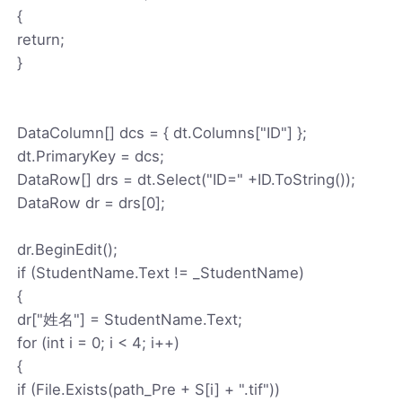
{
return;
}
DataColumn[] dcs = { dt.Columns["ID"] };
dt.PrimaryKey = dcs;
DataRow[] drs = dt.Select("ID=" +ID.ToString());
DataRow dr = drs[0];
dr.BeginEdit();
if (StudentName.Text != _StudentName)
{
dr["姓名"] = StudentName.Text;
for (int i = 0; i < 4; i++)
{
if (File.Exists(path_Pre + S[i] + ".tif"))