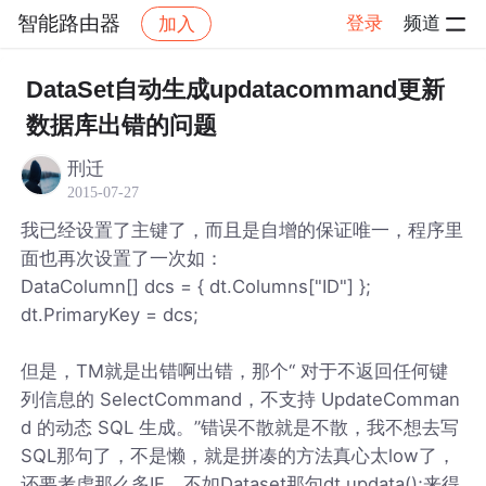
智能路由器
登录
频道
加入
帖子详情
社区
智能路由器
DataSet自动生成updatacommand更新
数据库出错的问题
刑迁
2015-07-27
我已经设置了主键了，而且是自增的保证唯一，程序里
面也再次设置了一次如：
DataColumn[] dcs = { dt.Columns["ID"] };
dt.PrimaryKey = dcs;
但是，TM就是出错啊出错，那个“ 对于不返回任何键
列信息的 SelectCommand，不支持 UpdateComman
d 的动态 SQL 生成。”错误不散就是不散，我不想去写
SQL那句了，不是懒，就是拼凑的方法真心太low了，
还要考虑那么多IF，不如Dataset那句dt.updata();来得