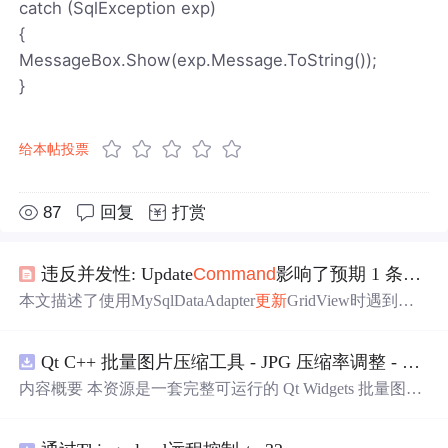
catch (SqlException exp)
{
MessageBox.Show(exp.Message.ToString());
}
给本帖投票
87
回复
打赏
违反并发性: Update
Command
影响了预期 1 条记录中的 0 条
本文描述了使用MySqlDataAdapter
更新
GridView时遇到的
并发性
问题
：在
更新
操作中，预期影响1条记录但实际上影
响了0条。
问题
源于
数据库
自动增长的ID列与
dataset
未同
Qt C++ 批量图片压缩工具 - JPG 压缩率调整 - 批量修改分辨率 - 本地图片批处理（源码）
步
更新
。解决方法为删除ID列，采用其他列作为主键。
内容概要 本资源是一套完整可运行的 Qt Widgets 批量图片
压缩桌面工具源码，基于 Qt5/C++ 从零开发，专为初学者
设计，分步实现图片批量处理全套功能。工具支持多选单