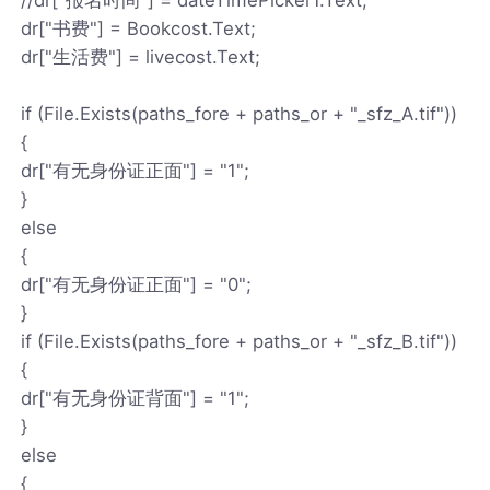
dr["书费"] = Bookcost.Text;
dr["生活费"] = livecost.Text;
if (File.Exists(paths_fore + paths_or + "_sfz_A.tif"))
{
dr["有无身份证正面"] = "1";
}
else
{
dr["有无身份证正面"] = "0";
}
if (File.Exists(paths_fore + paths_or + "_sfz_B.tif"))
{
dr["有无身份证背面"] = "1";
}
else
{