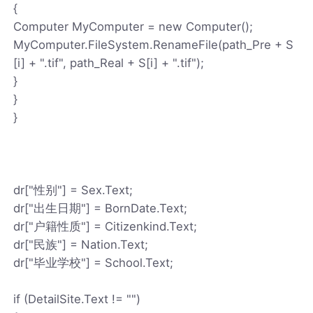
{
Computer MyComputer = new Computer();
MyComputer.FileSystem.RenameFile(path_Pre + S
[i] + ".tif", path_Real + S[i] + ".tif");
}
}
}
dr["性别"] = Sex.Text;
dr["出生日期"] = BornDate.Text;
dr["户籍性质"] = Citizenkind.Text;
dr["民族"] = Nation.Text;
dr["毕业学校"] = School.Text;
if (DetailSite.Text != "")