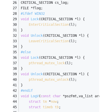
CRITICAL_SECTION cs_log;
FILE *flog;
#
ifdef
 WIN32
void
Lock
(CRITICAL_SECTION *l)
{
EnterCriticalSection
(l);
}
void
Unlock
(CRITICAL_SECTION *l)
{
LeaveCriticalSection
(l);
}
#
else
void
Lock
(CRITICAL_SECTION *l)
{
pthread_mutex_lock
(l);
}
void
Unlock
(CRITICAL_SECTION *l)
{
pthread_mutex_unlock
(l);
}
#
endif
void
LogV
(
const
char
 *pszFmt,va_list argp)
{
struct
tm
 *
now
;
struct
timeb
tb
;