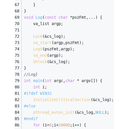
    }
}
void
Log
(
const
char
 *pszFmt,...)
{
    va_list argp;
Lock
(&cs_log);
va_start
(argp,pszFmt);
LogV
(pszFmt,argp);
va_end
(argp);
Unlock
(&cs_log);
}
//Log}
int
main
(
int
 argc,
char
 * argv[])
{
int
 i;
#
ifdef
 WIN32
InitializeCriticalSection
(&cs_log);
#
else
pthread_mutex_init
(&cs_log,
NULL
);
#
endif
for
 (i=
0
;i<
10000
;i++) {