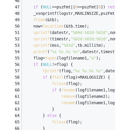
if
 (
NULL
==pszFmt||
0
==pszFmt[
0
]) 
return
;
    _vsnprintf(logstr,MAXLINSIZE,pszFmt,argp)
ftime
(&tb);
    now=
localtime
(&tb.time);
sprintf
(datestr,
"%04d-%02d-%02d"
,now->tm_
sprintf
(timestr,
"%02d:%02d:%02d"
,now->tm_
sprintf
(mss,
"%03d"
,tb.millitm);
printf
(
"%s %s.%s %s"
,datestr,timestr,mss,
    flog=
fopen
(logfilename1,
"a"
);
if
 (
NULL
!=flog) {
fprintf
(flog,
"%s %s.%s %s"
,datestr,ti
if
 (
ftell
(flog)>MAXLOGSIZE) {
fclose
(flog);
if
 (
rename
(logfilename1,logfilena
remove
(logfilename2);
rename
(logfilename1,logfilena
            }
        } 
else
 {
fclose
(flog);
        }