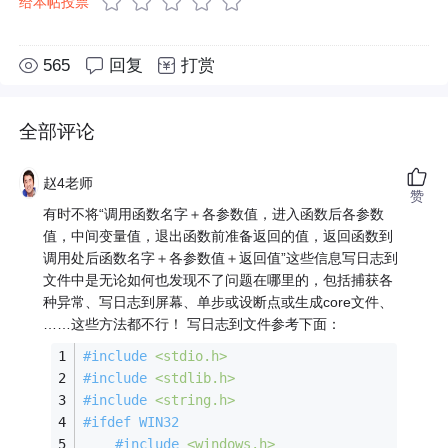
给本帖投票
565
回复
打赏
全部评论
赵4老师
赞
有时不将“调用函数名字＋各参数值，进入函数后各参数
值，中间变量值，退出函数前准备返回的值，返回函数到
调用处后函数名字＋各参数值＋返回值”这些信息写日志到
文件中是无论如何也发现不了问题在哪里的，包括捕获各
种异常、写日志到屏幕、单步或设断点或生成core文件、
……这些方法都不行！ 写日志到文件参考下面：
#
include
<stdio.h>
#
include
<stdlib.h>
#
include
<string.h>
#
ifdef
 WIN32
#
include
<windows.h>