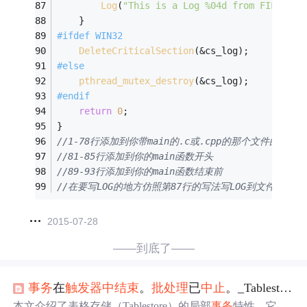
Log
(
"This is a Log %04d from FILE:%s 
    }
#
ifdef
 WIN32
DeleteCriticalSection
(&cs_log);
#
else
pthread_mutex_destroy
(&cs_log);
#
endif
return
0
;
}
//1-78行添加到你带main的.c或.cpp的那个文件的最前
//81-85行添加到你的main函数开头
//89-93行添加到你的main函数结束前
//在要写LOG的地方仿照第87行的写法写LOG到文件MyLog1
2015-07-28
——到底了——
事务
在
触发器
中
结束
。
批处理
已
中
止
。_Tablestore入门手册--局部
本文介绍了表格存储（Tablestore）的局部
事务
特性，它提