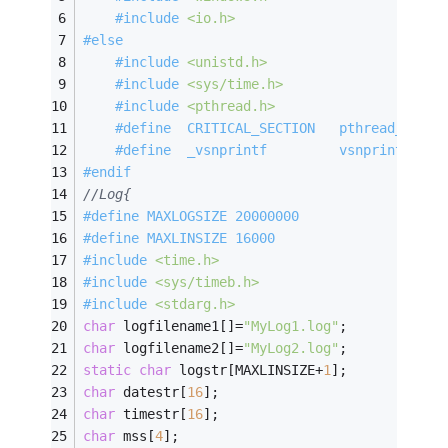
#
include
<io.h>
#
else
#
include
<unistd.h>
#
include
<sys/time.h>
#
include
<pthread.h>
#
define
  CRITICAL_SECTION   pthread_mutex
#
define
  _vsnprintf         vsnprintf
#
endif
//Log{
#
define
 MAXLOGSIZE 20000000
#
define
 MAXLINSIZE 16000
#
include
<time.h>
#
include
<sys/timeb.h>
#
include
<stdarg.h>
char
 logfilename1[]=
"MyLog1.log"
;
char
 logfilename2[]=
"MyLog2.log"
;
static
char
 logstr[MAXLINSIZE+
1
];
char
 datestr[
16
];
char
 timestr[
16
];
char
 mss[
4
];