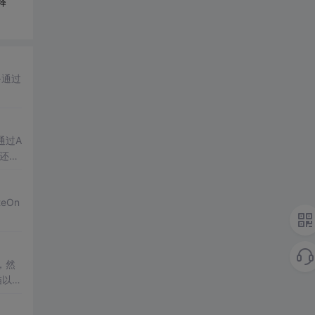
释
务通过
通过A
，还分
eOn
l，然
描以及