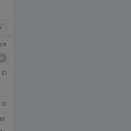
复
正序
复
误，
ST