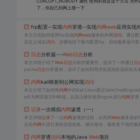
CURLOPT_NOBODY 属性 使用的就是这个方法 另外还
了，你自己到网上搜一下
frp配置--实现
内网
穿透--实现
内网
web
应用实现
本文介绍如何使用frp实现
内网
web
服务的外网
访问
。通过配
自定义域名
访问
。步骤包括下载与配置frp、启动服务端与
日志
分析篇---
Web
日志
分析
本文详细介绍了
Web
日志
分析的重要性，提供了一种通过
日
pache
日志
分析案例，演示了如何利用浏览器指纹追踪攻击者
享了用于
日志
分析的Shell命令和EmEditor等工具。
内网
kali映射到公网实现
访问
本文介绍了如何将
内网
中的Kali Linux通过GateOne和
e作为网页版SSH终端，以及注册并使用ngrok进行
内网
穿透
记录
一次模拟
内网
渗透（一）
本文详细
记录
了一次
内网
渗透的过程，从利用
Web
服务器的PH
后在
内网
中进行系统信息收集、横向移动，最终拿下域控服务
利用永恒之蓝漏洞进行提权。
内网
穿透
访问
本地的Java
Web
项目