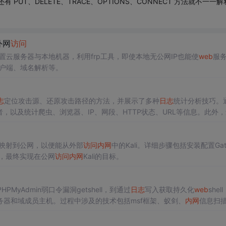
有 PUT、DELETE、TRACE、OPTIONS、CONNECT 方法就不一一解
外网
访问
置云服务器与本地机器，利用frp工具，即使本地无公网IP也能使
web
服
客户端、域名解析等。
志
定位攻击源、还原攻击路径的方法，并展示了多种
日志
统计分析技巧。
，以及统计爬虫、浏览器、IP、网段、HTTP状态、URL等信息。此外
ngrok映射到公网，以便能从外部
访问
内网
中的Kali。详细步骤包括安装配置Gat
，最终实现在公网
访问
内网
Kali的目标。
PMyAdmin弱口令漏洞getshell，到通过
日志
写入获取持久化
web
shel
器和域成员主机。过程中涉及的技术包括msf框架、蚁剑、
内网
信息扫