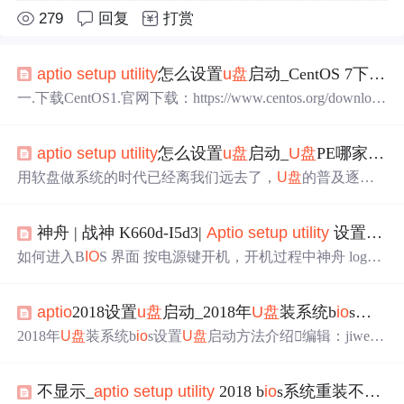
279
回复
打赏
apt
io
setup
utility
怎么设置
u盘
启动_CentOS 7下载及系统
一.下载CentOS1.官网下载：https://www.centos.org/downloa
d/(以下有图文说明，建议直接点击下面的网址用阿里云镜
像网址下载) 阿里云下载：http://mirrors.aliyun.com/centos/
apt
io
setup
utility
怎么设置
u盘
启动_
U盘
PE哪家强？
(阿里云镜像网址下载，各个版本都有)2.云盘下载(centos 7.
7.1908标准版)：链接：https://pan.baidu.com/s/1...
用软盘做系统的时代已经离我们远去了，
U盘
的普及逐渐
代替了光盘在市场中的地位，时代的进步淘汰了许多跟不
上潮流的产品。回顾历史，数码相机的上市终结了胶卷的
神舟 | 战神 K660d-I5d3|
Apt
io
setup
utility
设置
U盘
时代；手机照相
功能
的提高终结了数码相机的时代；
U盘
P
E终结了光盘安装系统的时代，总而言之，便捷是我们这
如何进入B
IO
S 界面 按电源键开机，开机过程中神舟 logo
个时代的符号，未来也不会改变。 市面上流行的
U盘
PE系
出现前按F2键(快速且断续)进入B
IO
S界面。(若无反应尝试
统有N多种，电脑店，老毛桃，大白菜，通用PE工具箱，
FN+F2) 设置传统启动思路 第一步：找到Advanced(高级),
U启动，就...
apt
io
2018设置
u盘
启动_2018年
U盘
装系统b
io
s设置
U
将OS Support(操作模式)改成legacy os(传统模式) 第二步：
找到Boot,更改第一启动项为
U盘
详细教程 1、开机按F2进
2018年
U盘
装系统b
io
s设置
U盘
启动方法介绍编辑：jiwei
入B
io
s界面。 2、找到Advanced(高级),将OS Support(操作模
阅读：3058时间：2018-06-12 11:19:02现在很多人都会用
式)改成legacy os(传统模式),如果已经设置了可跳过。 3、
U盘
来重装系统，在制作好
U盘
启动盘之后还有一个重要的
找到B
不显示_
apt
io
setup
utility
2018 b
io
s系统重装不显示
步骤那就是设置电脑从
U盘
启动这样我们才能顺利的进入