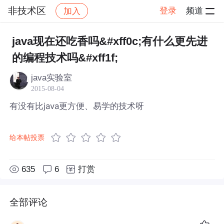
非技术区
登录
频道
加入
帖子详情
社区
非技术区
java现在还吃香吗&#xff0c;有什么更先进
的编程技术吗&#xff1f;
java实验室
2015-08-04
有没有比java更方便、易学的技术呀
给本帖投票
635
6
打赏
全部评论