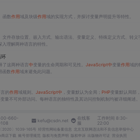
、函数
作用
域及块级
作用
域的实现方式，并探讨变量声明提升等特性。
、文件存放位置、嵌入方式、输出语法、变量定义、特殊定义方式、转义
深入理解两种语言的特性。
循环
释了这两种语言
中
变量的生命周期和可见性。
JavaScript
中
变量
作用
域的
用函数
作用
域来避免此问题。
语言的
作用
域规则。
JavaScript
中
，变量默认为全局；
PHP
变量默认局部
a局部变量不可外部访问。每种语言的独特性及其访问控制机制均被详细阐述
400-660-
在线客
工作时间 8:30-
kefu@csdn.net
0108
服
22:00
2020〕1039-165号
经营性网站备案信息
北京互联网违法和不良信息举报中心
me商店下载
账号管理规范
版权与免责声明
版权申诉
出版物许可证
营业执照