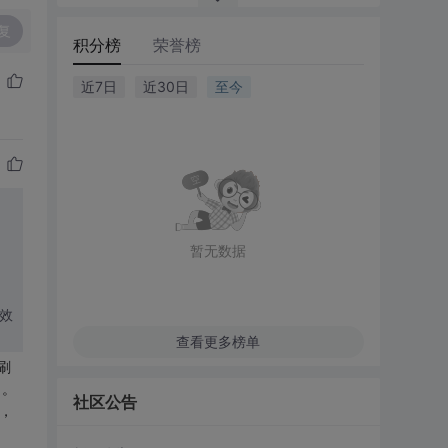
复
积分榜
荣誉榜
近7日
近30日
至今
暂无数据
特效
查看更多榜单
刷
了。
社区公告
说，