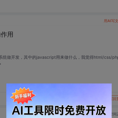
用AI写
的作用
发，其中的javascript用来做什么，我觉得html/css/ph
？
转发到动态
举报
写回
切换为时间