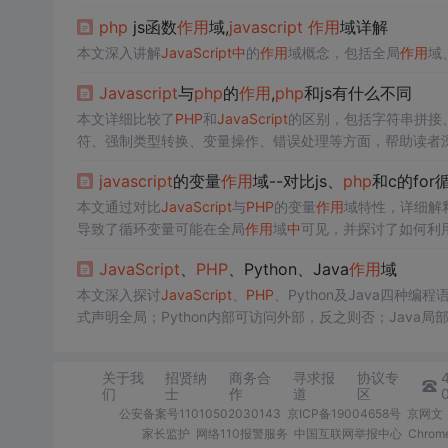
言
中
正确管理和使用变量
作用
域。
php
js函数
作用
域,
javascript
作用
域详解
本文深入讲解
JavaScript
中
的
作用
域概念，包括全局
作用
域
Javascript
与
php
的
作用
,
php
和js有什么不同
本文详细比较了
PHP
和
JavaScript
的区别，包括字符串拼接
符、强制类型转换、变量操作、错误处理等方面，帮助读者
javascript
的变量
作用
域--对比js、
php
和c的for
本文通过对比
JavaScript
与
PHP
的变量
作用
域特性，详细解
导致了循环变量可能在全局
作用
域
中
可见，并探讨了如何利
JavaScript
、
PHP
、Python、Java
作用
域
本文深入探讨
JavaScript
、
PHP
、Python及Java四种编程
式声明全局；Python内部可访问外部，反之则否；Jav
关于我
招贤纳
商务合
寻求报
协议专
们
士
作
道
区
公安备案号11010502030143
京ICP备19004658号
京网文〔
家长监护
网络110报警服务
中国互联网举报中心
Chro