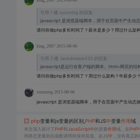
king_2007
2015-08-06
引用 1 楼 xuzuning 的回复:
javascript 是浏览器端脚本，用于在页面中产
请问你做php多长时间了？薪水是多少？用过什么架构？
king_2007
2015-08-06
引用 2 楼 Jackdowson123 的回复:
javascript是运行在客户端的脚本。html=网页的结
请问你做php多长时间了？用过什么架构？年薪多少
xuzuning
2015-08-06
javascript 是浏览器端脚本，用于在页面中产生
php
变量和js变量的区别,
PHP
和JS
中
变量
作用
域
本文深入探讨了
PHP
和
JavaScript
中
的变量
作用
域。在
PHP
而静态变量则在函数调用间保持其值。在JS
中
，没有真正的