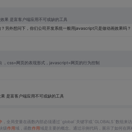
生动态效果 是富客户端应用不可或缺的工具
另外想问下，你们公司开发系统一般用javascript只是做动画效果吗？
构 ，css=网页的表现形式，javascript=网页的行为控制
？
动态效果 是富客户端应用不可或缺的工具
中
，全局变量在函数内部必须通过`global`关键字或`GLOBALS`数组来
块级
作用
域，函数
作用
域是主要的概念。通过示例代码，展示了如何在两