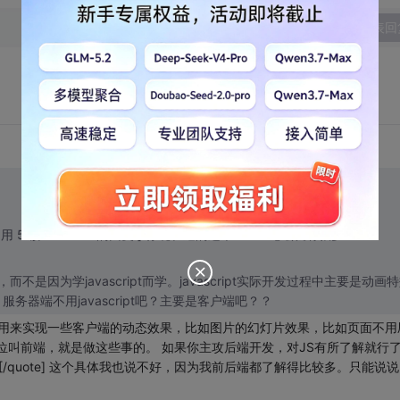
发表回
ote=引用 5 楼 Novolee 的回复:] 你现在逛的这个CSDN论坛就有很多
而不是因为学javascript而学。javascript实际开发过程中主要是动画
器端不用javascript吧？主要是客户端吧？？
cript是用来实现一些客户端的动态效果，比如图片的幻灯片效果，比如页面不用
岗位叫前端，就是做这些事的。 如果你主攻后端开发，对JS有所了解就行
???[/quote] 这个具体我也说不好，因为我前后端都了解得比较多。只能说