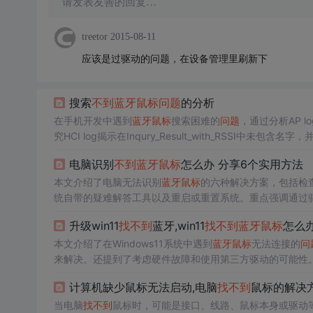
请发表友善的回复…
treetor
2015-08-11
应该是过驱动的问题，在设备管理里刷新下
搜索
不到
蓝牙鼠标
问题
的分析
在手机开发中遇到
蓝牙鼠标
搜索困难的
问题
，通过分析AP 
究HCI log揭示在Inqury_Result_with_RSSI中
ZE值，成功解决了
问题
。
电脑识别
不到
蓝牙鼠标
怎么办 分享6个实用方法
本文介绍了电脑无法识别
蓝牙鼠标
的六种解决方案，包括检
统自带的疑难解答工具以及重启或重置系统。重点强调通过
升级win11
找
不到
蓝牙,win11
找
不到
蓝牙鼠标
怎么
本文介绍了在Windows11系统中遇到
蓝牙鼠标
无法连接的
问
来解决。还提到了考虑硬件故障和使用第三方驱动的可能性
计算机缺少鼠标无法启动,电脑
找
不到
鼠标的解决
当电脑
找
不到
鼠标时，可能是接口、线路、鼠标本身或驱动