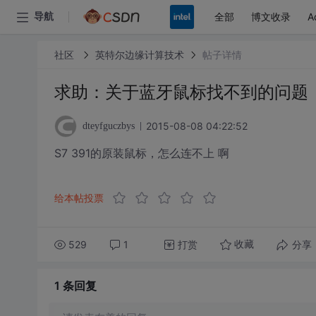
全部
博文收录
A
导航
社区
英特尔边缘计算技术
帖子详情
求助：关于蓝牙鼠标找不到的问题
2015-08-08 04:22:52
dteyfguczbys
S7 391的原装鼠标，怎么连不上 啊
给本帖投票
529
1
打赏
分享
收藏
1 条
回复