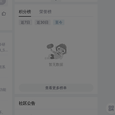
复
积分榜
荣誉榜
近7日
近30日
至今
步研
_SI
暂无数据
用系
查看更多榜单
功能
社区公告
坏。