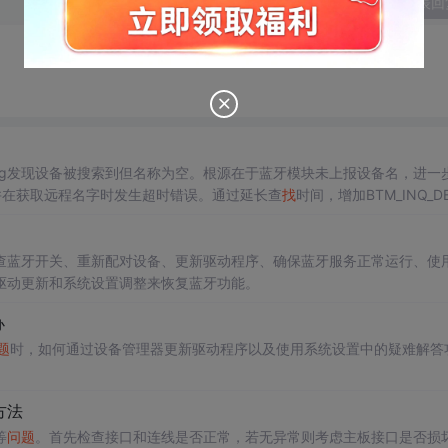
发表回
log发现设备被搜索到但名称为空。根源在于蓝牙模块未上报设备名，进一
未包含名字，并在获取远程名字时发生超时错误。通过延长查
找
时间，增加BTM_INQ_DB
查蓝牙开关、重新配对设备、更新驱动程序、确保蓝牙服务正常运行、使
驱动更新和系统设置调整来恢复蓝牙功能。
办
题
时，如何通过设备管理器更新驱动程序以及使用系统设置中的疑难解答
。
方法
等
问题
。首先检查接口和连线是否正常，若无异常则考虑主板接口是否损