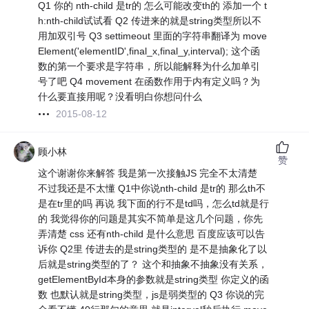
Q1 你的 nth-child 是tr的 怎么可能改变th的 添加一个 t
h:nth-child试试看 Q2 传进来的就是string类型所以不
用加双引号 Q3 settimeout 里面的字符串翻译为 move
Element('elementID',final_x,final_y,interval); 这个函
数的第一个要求是字符串，所以能解释为什么加单引
号了吧 Q4 movement 在函数作用于内有定义吗？为
什么要直接用呢？没看明白你想问什么
2015-08-12
顾小林
赞
这个谢谢你来解答 我是第一次接触JS 完全不太清楚
不过我还是不太懂 Q1中你说nth-child 是tr的 那么th不
是在tr里的吗 再说 我下面的行不是td吗，怎么td就是行
的 我觉得你的问题是其实不简单是这几个问题，你先
弄清楚 css 还有nth-child 是什么意思 百度应该可以告
诉你 Q2里 传进去的是string类型的 是不是抽象化了以
后就是string类型的了？ 这个和抽象不抽象没有关系，
getElementById本身的参数就是string类型 你定义的函
数 也默认就是string类型，js是弱类型的 Q3 你说的完