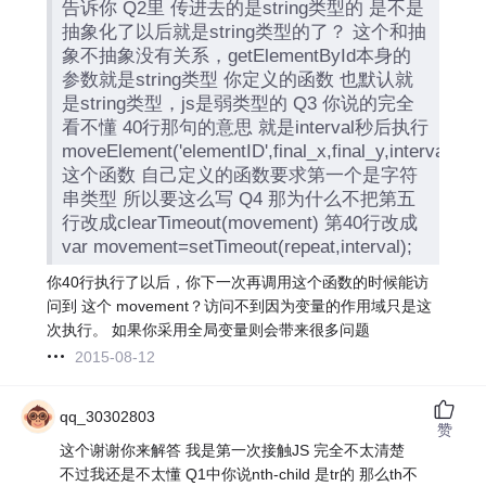
告诉你 Q2里 传进去的是string类型的 是不是
抽象化了以后就是string类型的了？ 这个和抽
象不抽象没有关系，getElementById本身的
参数就是string类型 你定义的函数 也默认就
是string类型，js是弱类型的 Q3 你说的完全
看不懂 40行那句的意思 就是interval秒后执行
moveElement('elementID',final_x,final_y,interval);
这个函数 自己定义的函数要求第一个是字符
串类型 所以要这么写 Q4 那为什么不把第五
行改成clearTimeout(movement) 第40行改成
var movement=setTimeout(repeat,interval);
你40行执行了以后，你下一次再调用这个函数的时候能访
问到 这个 movement？访问不到因为变量的作用域只是这
次执行。 如果你采用全局变量则会带来很多问题
2015-08-12
qq_30302803
赞
这个谢谢你来解答 我是第一次接触JS 完全不太清楚
不过我还是不太懂 Q1中你说nth-child 是tr的 那么th不