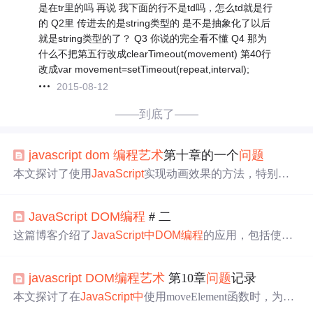
是在tr里的吗 再说 我下面的行不是td吗，怎么td就是行
的 Q2里 传进去的是string类型的 是不是抽象化了以后
就是string类型的了？ Q3 你说的完全看不懂 Q4 那为
什么不把第五行改成clearTimeout(movement) 第40行
改成var movement=setTimeout(repeat,interval);
2015-08-12
——到底了——
javascript
dom
编程
艺术
第十章的一个
问题
本文探讨了使用
JavaScript
实现动画效果的方法，特别关
注了如何通过递归调用`setTimeout`来平滑移动
DOM
元素，
并解析了构造函数字符串参数的重要性。
JavaScript
DOM
编程
# 二
这篇博客介绍了
JavaScript
中
DOM
编程
的应用，包括使用s
cripts/addLoadEvent.js、displayAbbreviations.js、displayCitati
ons.js和displayAccesskeys.js进行网页元素操作。文章提到了
javascript
DOM
编程
艺术
第10章
问题
记录
Abbr标签在IE浏览器
中
的兼容性
问题
，并指出在支持IE时
需要额外的处理措施，参考了《
JavaScript
DOM
编程
艺术
本文探讨了在
JavaScript
中
使用moveElement函数时，为何
（第2版）》的相应章节。
需要通过字符串拼接来构造函数调用的原因。通过具体的