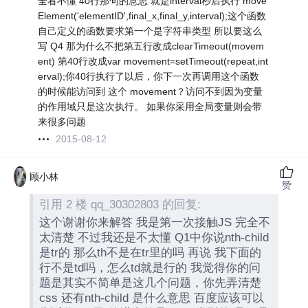
全看不懂 40行那句的意思 就是interval秒后执行 move
Element('elementID',final_x,final_y,interval);这个函数
自己定义的函数要求第一个是字符串类型 所以要这么
写 Q4 那为什么不把第五行改成clearTimeout(movem
ent) 第40行改成var movement=setTimeout(repeat,int
erval);你40行执行了以后，你下一次再调用这个函数
的时候能访问到 这个 movement？访问不到因为变量
的作用域只是这次执行。 如果你采用全局变量则会带
来很多问题
2015-08-12
顾小林
赞
引用 2 楼 qq_30302803 的回复:
这个谢谢你来解答 我是第一次接触JS 完全不
太清楚 不过我还是不太懂 Q1中你说nth-child
是tr的 那么th不是在tr里的吗 再说 我下面的
行不是td吗，怎么td就是行的 我觉得你的问
题是其实不简单是这几个问题，你先弄清楚
css 还有nth-child 是什么意思 百度应该可以