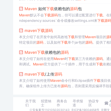
Maven
如何
下载
依赖包的
源码
包
Maven
默认不会
下载
源码
包，但可以通过配置进行
下载
。在E
ndependency:sources`命令或修改settings.xml来
下载
源
maven
下载
源码
本文介绍了在开发中如何高效地
下载
和管理
Maven
项目的
源
特定项目的
源码
，以及如何
下载
单个jar包的
源码
。提供了相应
Maven
下载
依赖包的
源码
本文介绍了如何在使用
Maven
时
下载
第三方依赖的
源码
。通过
和调试。
Maven
官方提供了一个插件，用于生成和
下载
依赖
maven
下载
/上传
源码
本文介绍了如何使用
Maven
命令行和Eclipse插件
下载
项目依
库。确保组件上传方已发布
源码
包，否则需采用反编译手段
关于我
招贤纳
商务合
寻求报
协议专
们
士
作
道
区
公安备案号11010502030143
京ICP备19004658号
京网文〔