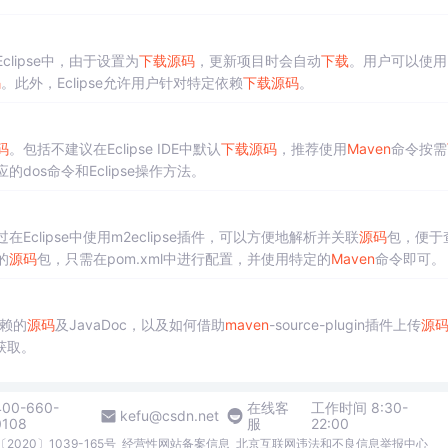
clipse中，由于设置为
下载
源码
，更新项目时会自动
下载
。用户可以使用
码
。此外，Eclipse允许用户针对特定依赖
下载
源码
。
码
。包括不建议在Eclipse IDE中默认
下载
源码
，推荐使用
Maven
命令按需
的dos命令和Eclipse操作方法。
在Eclipse中使用m2eclipse插件，可以方便地解析并关联
源码
包，便于
的
源码
包，只需在pom.xml中进行配置，并使用特定的
Maven
命令即可。
赖的
源码
及JavaDoc，以及如何借助
maven
-source-plugin插件上传
源
获取。
400-660-
在线客
工作时间 8:30-
kefu@csdn.net
0108
服
22:00
2020〕1039-165号
经营性网站备案信息
北京互联网违法和不良信息举报中心