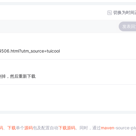
切换为时间
发表回
506.html?utm_source=tuicool
删掉，然后重新下载
码
、
下载
单个
源码
包及配置自动
下载
源码
。同时，通过
maven
-source-pl