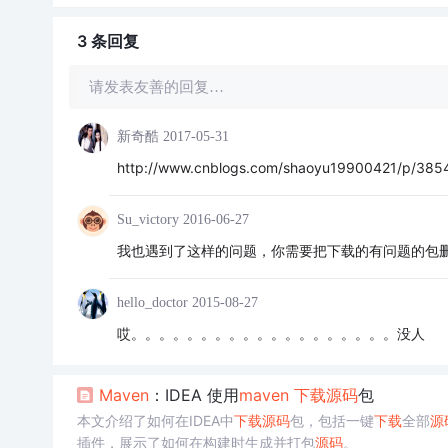
3 条
回复
请发表友善的回复…
新奇酷
2017-05-31
http://www.cnblogs.com/shaoyu19900421/p/3854
Su_victory
2016-06-27
我也遇到了这样的问题，你需要把下载的有问题的包
hello_doctor
2015-08-27
哎。。。。。。。。。。。。。。。。。。。没人
Maven
：IDEA 使用
maven
下载
源码
包
本文介绍了如何在IDEA中
下载
源码
包，包括一键
下载
全部
源
插件，展示了如何在构建时生成并打包
源码
。