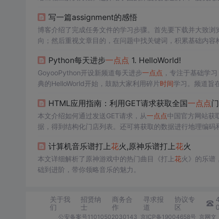
写一篇assignment的感悟
博客介绍了完成任务文件的学习步骤。首先要下载并大致浏览
向；然后重视文章目的，在问题中找关键词，积累基础内容
Python每天进步
一点点
1. HelloWorld!
GoyooPython开设新频道每天进步
一点点
，专注于基础学习
典的HelloWorld开始，鼓励大家利用碎片
时间
学习。频道旨
HTML应用指南：利用GET请求获取全国
一点点
门
本文介绍如何通过发送GET请求，从
一点点
中国官方网站获取
据，得到结构化门店列表。还可将获取的数据进行地理编码和坐
略。
计算机音乐谱打上
花
火,原神乐谱打上
花
火
本文详细解析了原神游戏中的热门曲目《打上
花
火》的乐谱
础到进阶，带你领略音乐的魅力。
关于我
招贤纳
商务合
寻求报
协议专
们
士
作
道
区
公安备案号11010502030143
京ICP备19004658号
京网文〔