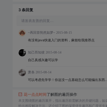
3 条
回复
请发表友善的回复…
~再回首恍然如梦~
2015-08-15
有没有java快速入门的资料，麻烦给我推荐点
知己而知彼
2015-08-14
自己真感兴趣可以学
萧条
2015-08-14
可以考虑先学学！你这没一点基础怎么可能编出东西....
花
一点点
时间
了解图的遍历操作
本文围绕图的遍历展开，指出遍历前需解决的关键问题，如
给出相应解决方法。还介绍了图的深度优先遍历和广度优先