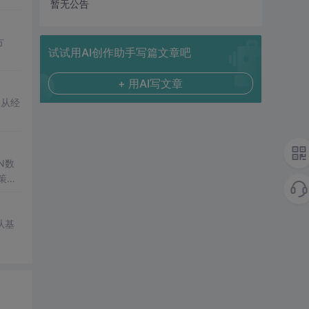
暂无公告
方
试试用AI创作助手写篇文章吧
+ 用AI写文章
课从经
N数
策
从基