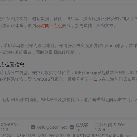
任务相关文件，包括数据、软件、PPT等；接着根据评分标准找到入手
构建知识体系；最后
花
时间
一点点
完成，按需查找工具和文章。
，采用菜鸟教程作为教程来源。作者会亲自实践并讲解Python知识，首
在成为知识传播者，同时尊重原教程版权。,
店位置信息
门店分布信息。先找到数据存储位置，用Python库发起请求并解析JSO
标系转换，导入ArcGIS可视化，最后分析了
一点点
在上海的门店布局
，包括钢琴键位指南、和弦标注及演奏技巧，适合新手和进阶玩家学习。
400-660-
在线客
工作时间 8:30-
kefu@csdn.net
0108
服
22:00
2020〕1039-165号
经营性网站备案信息
北京互联网违法和不良信息举报中心