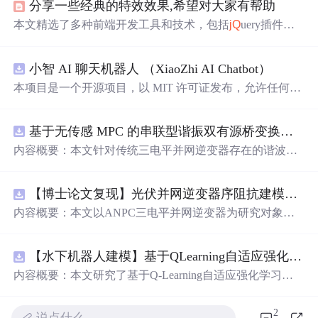
分享一些经典的特效效果,希望对大家有帮助
本文精选了多种前端开发工具和技术，包括
jQ
uery插件、e
charts图表设置、layui表格数据添加、全屏图片轮播、地图
API定位等功能代码，涵盖滑块验证、图片上传、轮播、
小智 AI 聊天机器人 （XiaoZhi AI Chatbot）
导航监听等实用功能。
本项目是一个开源项目，以 MIT 许可证发布，允许任何人
免费使用，并可以用于商业用途。 我们希望通过这个项
目，能够帮助更多人入门 AI 硬件开发，了解如何将当下飞
基于无传感 MPC 的串联型谐振双有源桥变换器动态性能优化（Simulink仿真实现）
速发展的大语言模型应用到实际的硬件设备中。无论你是
对 AI 感兴趣的学生，还是想要探索新技术的开发者，都可
内容概要：本文针对传统三电平并网逆变器存在的谐波含
以通过这个项目获得宝贵的学习经验。
量高、电网不平衡工况适应性差及动态响应滞后等问题，
提出了一种基于有源中点箝位（ANPC）三电平逆变器的
【博士论文复现】光伏并网逆变器序阻抗建模、扫频辨识与弱电网交互稳定性分析【阻抗建模、验证扫频法】（Matlab代码、Simulink仿真实现）
高性能并网控制策略。该策略融合了双极性倍频脉宽调制
（DPWMA）、正负序分离锁相技术和电网电压前馈控
内容概要：本文以ANPC三电平并网逆变器为研究对象，
制，构建了“精准同步-扰动补偿-优质调制”的一体化控制体
提出了一种融合双极性倍频脉宽调制（DPWMA）、正负
系。通过Simulink搭建仿真模型，在稳态对称、电网不平衡
序分离锁相与电网电压前馈控制的高性能并网控制策略。
及动态扰动等多种工况下进行验证，结果表明该复合控制
【水下机器人建模】基于QLearning自适应强化学习PID控制器在AUV中的应用研究（Matlab代码实现）
通过对ANPC拓扑结构的分析，阐明其在开关损耗均衡、
策略能显著降低并网电流谐波，提升锁相精度，有效抑制
中点电位稳定和低输出谐波方面的硬件优势，为高质量并
内容概要：本文研究了基于Q-Learning自适应强化学习的PI
功率波动，并大幅缩短系统动态调节时间，增强了逆变器
网奠定基础。在此基础上，DPWMA调制策略有效提升输
D控制器在自主水下航行器（AUV）运动控制中的应用，
在复杂电网环境下的稳定性与适应性。; 适合人群：从事电
出波形的等效开关频率，显著降低谐波含量；正负序分离
旨在提升水下机器人在复杂、非线性及动态变化海洋环境
2
力电子、新能源并网、智能电网等相关领域的科研人员及
说点什么…
锁相技术可精准提取电网正序分量，克服电网不平衡导致