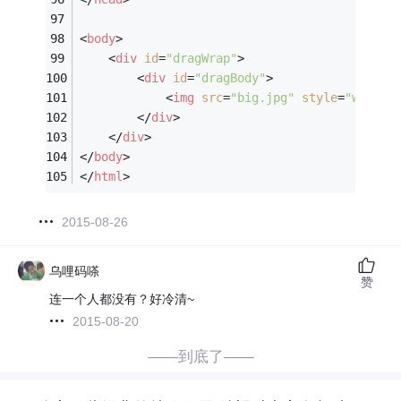
<
body
>
<
div
id
=
"dragWrap"
>
<
div
id
=
"dragBody"
>
<
img
src
=
"big.jpg"
style
=
"width:
</
div
>
</
div
>
</
body
>
</
html
>
2015-08-26
乌哩码嗏
赞
连一个人都没有？好冷清~
2015-08-20
——到底了——