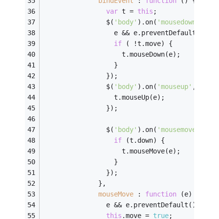
bindEvent
 : 
function
 (
) 
{
var
 t = 
this
;
				$(
'body'
).on(
'mousedown'
,
'#d
				  e && e.preventDefault();
if
 ( !t.move) {
					t.mouseDown(e);
				  }
				});
				$(
'body'
).on(
'mouseup'
,
'#dra
				  t.mouseUp(e);
				});
				$(
'body'
).on(
'mousemove'
,
'#d
if
 (t.down) {
					t.mouseMove(e);
				  }
				});
			  },
mouseMove
 : 
function
 (
e
) 
{
				e && e.preventDefault();
this
.move = 
true
;