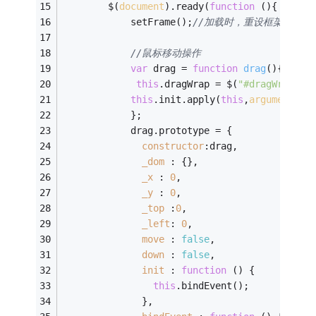
		$(
document
).ready(
function
 (
)
{
			setFrame();
//加载时，重设框架高宽度
//鼠标移动操作
var
 drag = 
function
drag
(
)
{
this
.dragWrap = $(
"#dragWrap"
);
this
.init.apply(
this
,
arguments
);
			};
			drag.prototype = {
constructor
:drag,
_dom
 : {},
_x
 : 
0
,
_y
 : 
0
,
_top
 :
0
,
_left
: 
0
,
move
 : 
false
,
down
 : 
false
,
init
 : 
function
 (
) 
{
this
.bindEvent();
			  },