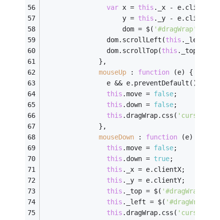
var
 x = 
this
._x - e.clientX,
					y = 
this
._y - e.clientY,
					dom = $(
'#dragWrap'
);
				dom.scrollLeft(
this
._left + 
				dom.scrollTop(
this
._top + y)
			  },
mouseUp
 : 
function
 (
e
) 
{
				e && e.preventDefault();
this
.move = 
false
;
this
.down = 
false
;
this
.dragWrap.css(
'cursor'
,
'
			  },
mouseDown
 : 
function
 (
e
) 
{
this
.move = 
false
;
this
.down = 
true
;
this
._x = e.clientX;
this
._y = e.clientY;
this
._top = $(
'#dragWrap'
).s
this
._left = $(
'#dragWrap'
).
this
.dragWrap.css(
'cursor'
,
'