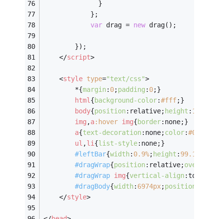
			  }
			};
var
 drag = 
new
 drag();
		});
</
script
>
<
style
type
=
"text/css"
>
		*{
margin
:
0
;
padding
:
0
;}
html
{
background-color
:
#fff
;}
body
{
position
:relative;
height
:
100%
;
f
img
,
a
:hover
img
{
border
:none;}
a
{
text-decoration
:none;
color
:
#000
;
cu
ul
,
li
{
list-style
:none;}
#leftBar
{
width
:
0.9%
;
height
:
99.1%
;
top
#dragWrap
{
position
:relative;
overflow
#dragWrap
img
{
vertical-align
:top;}
#dragBody
{
width
:
6974px
;
position
:abso
</
style
>
</
head
>