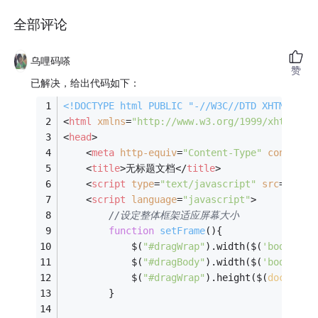
全部评论
乌哩码嗏
赞
已解决，给出代码如下：
<!DOCTYPE 
html
PUBLIC
"-//W3C//DTD XHTML 1.0
<
html
xmlns
=
"http://www.w3.org/1999/xhtml"
>
<
head
>
<
meta
http-equiv
=
"Content-Type"
content
=
<
title
>
无标题文档
</
title
>
<
script
type
=
"text/javascript"
src
=
"jque
<
script
language
=
"javascript"
>
//设定整体框架适应屏幕大小
function
setFrame
(
)
{
			$(
"#dragWrap"
).width($(
'body'
).w
			$(
"#dragBody"
).width($(
'body'
).w
			$(
"#dragWrap"
).height($(
document
		}