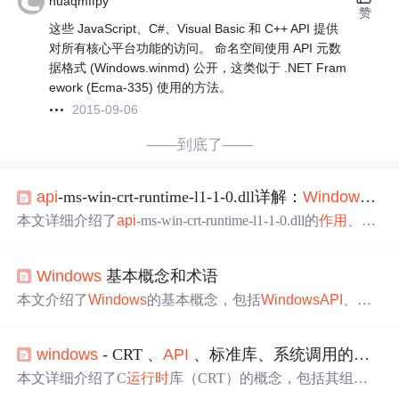
huaqmffpy
赞
这些 JavaScript、C#、Visual Basic 和 C++ API 提供
对所有核心平台功能的访问。 命名空间使用 API 元数
据格式 (Windows.winmd) 公开，这类似于 .NET Fram
ework (Ecma-335) 使用的方法。
2015-09-06
——到底了——
api
-ms-win-crt-runtime-l1-1-0.dll详解：
Windows
运
本文详细介绍了
api
-ms-win-crt-runtime-l1-1-0.dll的
作用
、所
属的
API
-MS-WIN子系统、版本含义以及常见问题的解决
方法。该DLL作为
Windows
运行时
库的一部分，承担着C
Windows
基本概念和术语
运行时
函数支持的任务，广泛应用于现代
Windows
应用程
序中。文章还探讨了其加载机制、兼容性策略及维护方
本文介绍了
Windows
的基本概念，包括
Windows
API
、
Wi
式。
ndows
运行时
、.NETFramework、服务和函数、进程与线
程、安全性、注册表以及Unicode。重点讨论了
Windows
A
windows
- CRT 、
API
、标准库、系统调用的关系
PI
的演变，如Win32
API
和WinRT，以及.NETFramework的
作用
。此外，还涵盖了进程的组成部分、线程的特性、安
本文详细介绍了C
运行时
库（CRT）的概念，包括其组成
全上下文、注册表的
作用
以及Unicode在
Windows
中的使
部分和在不同平台上的实现，如MSVCCRT。CRT不仅包