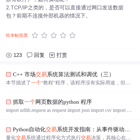
2.TCP/IP之类的，是否可以直接通过网口发送数据
包？前期不连接外部机器的情况下。
给本帖投票
123
回复
打赏
C++ 市场
交易
系统算法测试和调优（三）
本节描述了
一个
“教程”程序，该程序没有实际用途，但详
细演示了计算未来回报界限背后的思
想
。在下一节中，我
们将介绍
一个
实用的程序，它用真实的市场数据执行真实
抓取
一个
网页数据的python 程序
的
交易
系统，并计算上几节中讨论的数量。本节的目的是
巩固我们正在处理的概念，让读者熟悉计算量的真正含
import urllib.request as request import json import csv import xl
义。nsamples:每次审判的 OOS 病例数(至少 20 例)。在现实
wt import os import sys def readjson(fr): s = [] data = json.load(f
生活中，少于 100 个 OOS 病例是没有意义的，最好是至少
r) # 用json中的load方法，将json串转换成字典 s.append(data)
几百个。否则，计算出的边界会有太多的随机变化，不切
Python自动化
交易
系统开发指南：从事件驱动架构到实盘部署
# 保存...
实际。fail_rate:计算界限的期望失败率。这是之前讨论过的
量化
交易
系统通过程序化方式执行
交易
决策，其核心在于