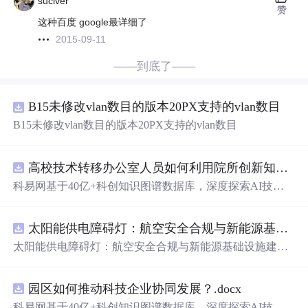
suciver
赞
这种百度 google最详细了
2015-09-11
——到底了——
B15未修改vlan数目的版本20PX支持的vlan数目
B15未修改vlan数目的版本20PX支持的vlan数目
高校技术转移办公室人员如何利用院所创新知识图谱发现技术转化瓶颈？.docx
科易网基于40亿+科创知识图谱数据库，深度探索AI技术
在技术转移、成果转化、技术经纪、知识产权、产业创
新、科技招商等垂直领域的多样化应用场景，研究科技创
太阳能供电障碍灯：航空安全合规与新能源基础设施建设驱动的离网照明市场.docx
新领域的AI+数智化解决方案，推动科技创新与产业创新
智能化发展。
太阳能供电障碍灯：航空安全合规与新能源基础设施建设
驱动的离网照明市场
园区如何推动科技企业协同发展？.docx
科易网基于40亿+科创知识图谱数据库，深度探索AI技术