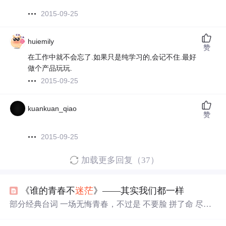
2015-09-25
huiemily
赞
在工作中就不会忘了.如果只是纯学习的,会记不住.最好
做个产品玩玩.
2015-09-25
kuankuan_qiao
赞
2015-09-25
加载更多回复（37）
《谁的青春不
迷茫
》——其实我们都一样
部分经典台词 一场无悔青春，不过是 不要脸 拼了命 尽了
兴宇宙那么大，地球那么小，我相信我们会遇到的。你现
在所做的真的是你自己喜欢并且想做的吗？越沉重，越要