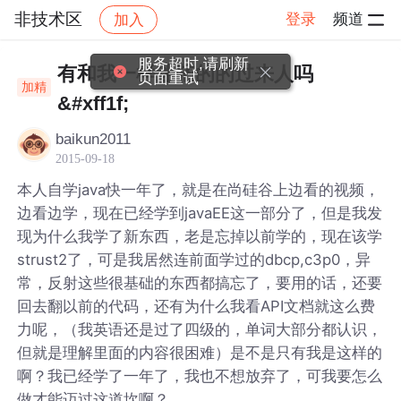
非技术区
登录
频道
加入
帖子详情
社区
非技术区
服务超时,请刷新
有和我一样迷茫的的过来人吗
页面重试
加精
&#xff1f;
baikun2011
2015-09-18
本人自学java快一年了，就是在尚硅谷上边看的视频，
边看边学，现在已经学到javaEE这一部分了，但是我发
现为什么我学了新东西，老是忘掉以前学的，现在该学
strust2了，可是我居然连前面学过的dbcp,c3p0，异
常，反射这些很基础的东西都搞忘了，要用的话，还要
回去翻以前的代码，还有为什么我看API文档就这么费
力呢，（我英语还是过了四级的，单词大部分都认识，
但就是理解里面的内容很困难）是不是只有我是这样的
啊？我已经学了一年了，我也不想放弃了，可我要怎么
做才能迈过这道坎啊？