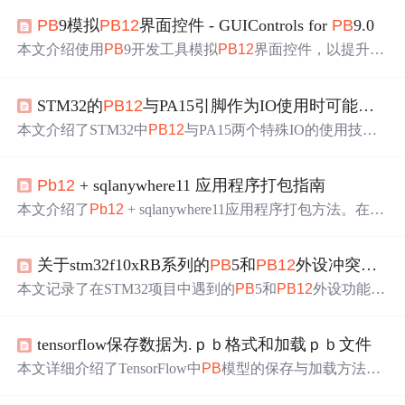
PB
9模拟
PB
12
界面控件 - GUIControls for
PB
9.0
本文介绍使用
PB
9开发工具模拟
PB
12
界面控件，以提升应
用现代感和用户体验。详细解析GUIControls for
PB
9.0版本
核心特性、安装配置，分享提升应用现代感和用户体验的
STM32的
PB
12
与PA15引脚作为IO使用时可能踩的坑
技巧，探讨图标资源应用与界面个性化打造，分析其在行
业应用的优势，并给出综合案例实战与问题解决方法。
本文介绍了STM32中
PB
12
与PA15两个特殊IO的使用技
巧，包括如何解决
PB
12
在SPI2主模式下的失灵问题，以及
PA15在上电后不可用的情况，并详细说明了解决方案。
Pb
12
+ sqlanywhere11 应用程序打包指南
本文介绍了
Pb
12
+ sqlanywhere11应用程序打包方法。在无
PB
和数据库环境下，需准备应用程序本身、
PB
12
应用程
序、数据库所需引擎文件，还需在注册表特定位置注册相
关于stm32f10xRB系列的
PB
5和
PB
12
外设冲突问题
关信息。可用InstallShield注册，也可用
pb
12
自带工具打包
安装环境，在WIN2003和winxp测试成功。
本文记录了在STM32项目中遇到的
PB
5和
PB
12
外设功能冲
突问题。当
PB
5重映射为SPI1_MOSI并开启I2C1时，会导
致SPI1功能失效。官方勘误手册指出SPI1 MOSI和I2C1 SM
tensorflow保存数据为.ｐｂ格式和加载ｐｂ文件
BA、TIM3_CH2与I2C1 SMBA存在冲突。解决方法是在使
用SPI或TIM3功能时关闭I2C1的时钟。此外，
PB
12
管脚也
本文详细介绍了TensorFlow中
PB
模型的保存与加载方法，
有类似冲突。建议在设计时避免使用这些管脚，或采用软
包括如何将模型转换为
PB
格式、如何加载
PB
模型进行预
件模拟I2C以避免问题。