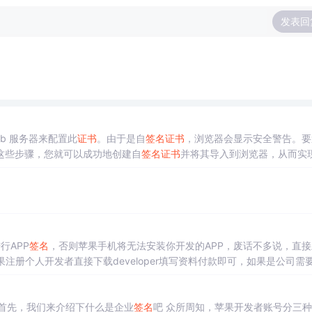
发表回
Web 服务器来配置此
证书
。由于是自
签名
证书
，浏览器会显示安全警告。要
这些步骤，您就可以成功地创建自
签名
证书
并将其导入到浏览器，从而实现
们不需要将其提交给
证书
颁发机构，而是直接自签。最后，使用生成的 CSR
一个
目录，例如。将
证书
和私钥文件上传到服务器的某个目录，如。
行APP
签名
，否则苹果手机将无法安装你开发的APP，废话不多说，直接
教程 首先，我们来介绍下什么是企业
签名
吧 众所周知，苹果开发者账号分三种：个