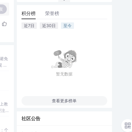
复
积分榜
荣誉榜
近7日
近30日
至今
避免
 HT
 和
暂无数据
查看更多榜单
上教
社区公告