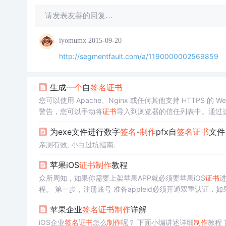
请发表友善的回复…
iyomumx
2015-09-20
http://segmentfault.com/a/1190000002569859
生成
一个
自
签名
证书
您可以使用 Apache、Nginx 或任何其他支持 HTTPS 的 
警告，您可以手动将
证书
导入到浏览器的信任列表中。通过
TPS 访问。然后，生成
证书
签署请
求
（CSR），但这里我
为exe文件进行数字
签名
-
制作
pfx自
签名
证书
文件
私钥创建自
签名
证书
（将
证书
和私钥文件上传到服务器上的
亲测有效, 小白过坑指南.
苹果iOS
证书
制作
教程
众所周知，如果你需要上架苹果APP就必须要苹果iOS
证书
进
程。 第一步，注册账号 准备appleid必须开通双重认证，如果注册个人开发者直接下载developer填写资料付款即可，如果是公司需要注
册邓白氏编码，然后下载developer填写资料付款。 第二步，创建APP ID 进入苹果开发者网站，点account-Certificates, Identifiers & Pr
苹果企业
签名
证书
制作
详解
ofiles，在左侧菜单选择 Identif..
iOS企业
签名
证书
怎么
制作
呢？ 下面小编讲述详细
制作