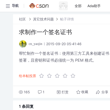
全部
Ada助手
导航
社区
其它技术问题
帖子详情
求制作一个签名证书
2015-09-20 05:41:46
cn_yaojin
帮忙制作一个签名证书：使用第三方工具来创建证书，如 Op
签署，且密钥和证书必须统一为 PEM 格式。
给本帖投票
165
1
打赏
分享
收藏
1 条
回复