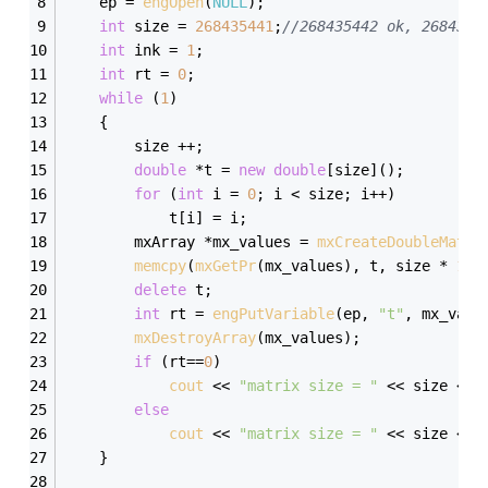
	ep = 
engOpen
(
NULL
);
int
 size = 
268435441
;
//268435442 ok, 2684354
int
 ink = 
1
;
int
 rt = 
0
;
while
 (
1
)
	{
		size ++;
double
 *t = 
new
double
[size]();
for
 (
int
 i = 
0
; i < size; i++)
			t[i] = i;
		mxArray *mx_values = 
mxCreateDoubleMatri
memcpy
(
mxGetPr
(mx_values), t, size * 
1
 *
delete
 t;
int
 rt = 
engPutVariable
(ep, 
"t"
, mx_valu
mxDestroyArray
(mx_values);
if
 (rt==
0
)
cout
 << 
"matrix size = "
 << size << 
else
cout
 << 
"matrix size = "
 << size << 
	}