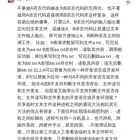
赞
不要做A语言代码修改为B语言代码的无用功。 也不要
做用A语言代码直接调用B语言代码库这样复杂、这样
容易出错的傻事。 只需让A、B语言代码的输入输出重
定向到文本文件，或修改A、B语言代码让其通过文本
文件输入输出。 即可很方便地让A、B两种语言之间协
调工作。 比如： A将请求数据写到文件a.txt，写完后
改名为aa.txt B发现aa.txt存在时，读取其内容，调用相
应功能，将结果写到文件b.txt，写完后删除aa.txt，改
名为bb.txt A发现bb.txt存在时，读取其内容，读完后删
除bb.txt 以上A可以替换为任何一种开发语言或开发环
境，B可以替换为任何一种与A不同的开发语言或开发
环境。 除非A或B不支持判断文件是否存在、文件读写
和文件更名。 但是谁又能举出不支持判断文件是否存
在、文件读写和文件更名的开发语言或开发环境呢？
共享临时文本文件这种进程之间的通讯方法相比其它
方法的优点有很多，下面仅列出我现在能想到的： ·进
程之间松耦合 ·进程可在同一台机器上，也可跨机，跨
操作系统，跨硬件平台，甚至跨国。 ·方便调试和监
视，只需让第三方或人工查看该临时文本文件即可。 ·
方便在线开关服务，只需删除或创建该临时文本文件