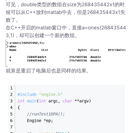
可见，double类型的数组在size为268435442x1的时
候可以从C++放到matlab中去，但是268435443x1失
败了。
在C++开启的matlab窗口中，直接a=ones(26843544
3,1)，却可以创建一个新的数组。
就算是重启了电脑后也是同样的结果。
#
include
"engine.h"
int
main
(
int
 argc, 
char
 **argv)
{
//runTest1DPA();
	Engine *ep;