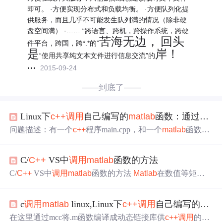
即可。 ·方便实现分布式和负载均衡。 ·方便队列化提
供服务，而且几乎不可能发生队列满的情况（除非硬
盘空间满） ·…… “跨语言、跨机，跨操作系统，跨硬
苦海无边，
回头
件平台，跨国，跨*.*的”
是
岸！
“使用共享纯文本文件进行信息交流”的
2015-09-24
——到底了——
Linux下
c++
调用
自己编写的
matlab
函数：通过
matl
问题描述：有一个
c++
程序main.cpp，和一个
matlab
函数my
Func.m。现在要做这件事：1）从main.cpp中传递一个1行5
列的double类型的array到myFunc.m中; 2）myFunc.m中求和;
C/
C++
VS中
调用
matlab
函数的方法
3）main.cpp中接收myFunc.m返回的和并输出。实验平台
是：ubuntu 12.04.5 + g++4.6 +
matlab
2012a。
C/
C++
VS中
调用
matlab
函数的方法
Matlab
在数值等矩阵
运算中具有很大优势，并且
Matlab
提供了强大的工具箱可
以
使用
，在C/
C++
开发中，我们可以在VS下
调用
matlab
函
c
调用
matlab
linux,Linux下
c++
调用
自己编写的
matl
数进行混合编程。下面主要介绍VS中
调用
matlab
函数的环
境配置方法。 本人的配置版本：VS2010 +
Matlab
2010b
在这里通过mcc将.m函数编译成动态链接库供
c++
调用
的方