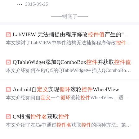
2015-09-25
——到底了——
LabVIEW 无法捕捉由程序修改
控件
值
产生的“
值
改
本文探讨了LabVIEW中事件结构无法捕捉程序修改
控件
值
的‘
值
改变
’事件的原因。当
控件
值
由程序而非用户交互
改
变
时，事件结构不触发响应。解决方案是通过调用
值
（信
QTableWidget添加QComboBox
控件
并获取
控件
值
号）属性节点来模拟用户输入，从而产生并响应‘
值
改变
’事件。文中附带示例和资料供参考。
本文介绍如何在PyQt5的QTableWidget中插入QComboBox
控件
，并演示了如何获取这些
控件
的
值
。通过具体代码示
例，展示了单元格
控件
的设置和表格数据的读取方法。
Android自
定义
实现
循环
滚轮
控件
WheelView
本文介绍如何自
定义
一个
循环
滚轮
控件
WheelView，适用
于生日选择等场景。
控件
具备
循环
滚动、中间选择区高亮
等功能，并详细阐述了绘制逻辑、条目更新和触摸事件处
C#根据
控件
名
获取
控件
理。
本文介绍了在C#中通过
控件
名
获取
控件
的两种方法。第一
种方法使用foreach
循环
遍历所有
控件
并匹配
名
称，第二种
方法则直接通过
控件
类型和
名
称访问。文章强调了方法2的