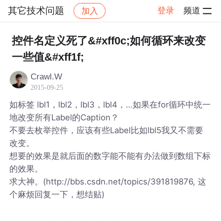
其它技术问题
登录
频道
加入
帖子详情
社区
其它技术问题
控件名定义死了&#xff0c;如何循环来改变
一些值&#xff1f;
Crawl.W
2015-09-25
如标签 lbl1，lbl2，lbl3，lbl4，…如果在for循环中统一
地改变所有Label的Caption？
不要去枚举控件，应该有些Label比如lbl5我又不需要
改变。
想要的效果是就后面的数字能不能有办法做到数组下标
的效果。
求大神。(http://bbs.csdn.net/topics/391819876, 这
个麻烦回复一下，想结贴)