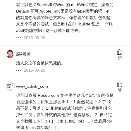
就可以把 CStatic 和 CWnd 的 m_hWnd 绑定。操作完
Detach 即可[/quote] mfc里是没有label类型的吧，有
的就是你所说的静态文本框，像你说的用数组包含起
来是个不错的尝试，但是lbl1在C++builder里是一个TL
abel类型的指针,这一步就不能过去。
2015-09-28
赵4老师
赞
活人总之不会被尿憋死的。
2015-09-25
www_adintr_com
赞
你可以查看 Resource.h 文件里面这几个宏定义的值是
否是连续的，如果是那么 lbl1 + 1 自然就是 lbl2 了. 如
果不是，可以： 1. 把他们改成连续的，注意别和其它
控件冲突，发生冲突的其他控件也得修改。 2. 自己定
义个数组 UINT lbls[] = { lbl1, lbl2, lbl3 .... } 然后用 for
来遍历 lbls 数组就行了。