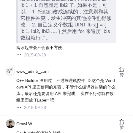
lbl1 + 1 自然就是 lbl2 了. 如果不是，可
以： 1. 把他们改成连续的，注意别和其
它控件冲突，发生冲突的其他控件也得修
改。 2. 自己定义个数组 UINT lbls[] = {
lbl1, lbl2, lbl3 .... } 然后用 for 来遍历 lbls
数组就行了。
阅读起来会不会很不方便。
2015-09-28
www_adintr_com
赞
C++ Builder 没用过，不过按理说控件 ID 这个是 Wind
ows API 里面使用的东西，不管什么编译器封装的什么
库，最后还是要调用 API 来完成。 实在不行你就在数
组里面放 TLabel* 吧
2015-09-28
Crawl.W
赞
C++builder没有id的控件